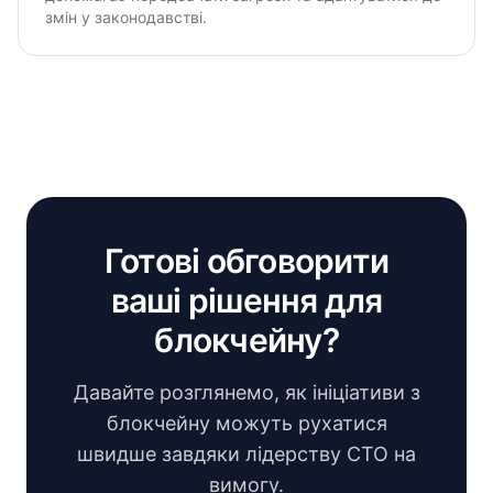
змін у законодавстві.
Готові обговорити
ваші рішення для
блокчейну?
Давайте розглянемо, як ініціативи з
блокчейну можуть рухатися
швидше завдяки лідерству CTO на
вимогу.