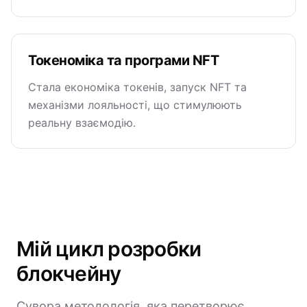
Токеноміка та програми NFT
Стала економіка токенів, запуск NFT та
механізми лояльності, що стимулюють
реальну взаємодію.
Мій цикл розробки
блокчейну
Сувора методологія, яка перетворює