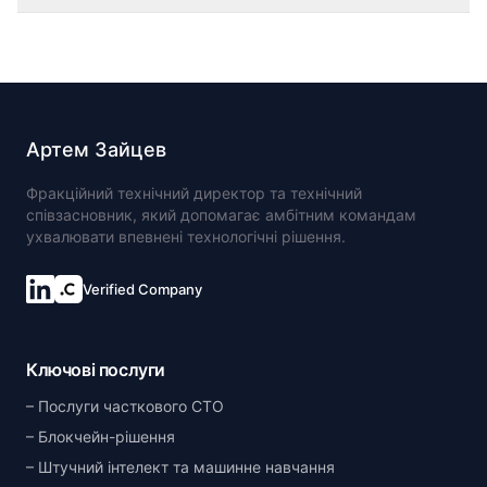
Артем Зайцев
Фракційний технічний директор та технічний
співзасновник, який допомагає амбітним командам
ухвалювати впевнені технологічні рішення.
Verified Company
Ключові послуги
Послуги часткового CTO
Блокчейн-рішення
Штучний інтелект та машинне навчання