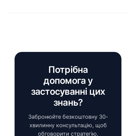
Потрібна
допомога у
застосуванні цих
знань?
Забронюйте безкоштовну 30-
хвилинну консультацію, щоб
обговорити стратегію,