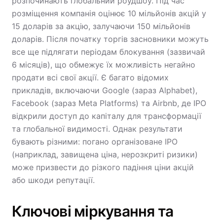
розпочинають глобальний роудшоу. Під час
розміщення компанія оцінює 10 мільйонів акцій у
15 доларів за акцію, залучаючи 150 мільйонів
доларів. Після початку торгів засновники можуть
все ще підлягати періодам блокування (зазвичай
6 місяців), що обмежує їх можливість негайно
продати всі свої акції. Є багато відомих
прикладів, включаючи Google (зараз Alphabet),
Facebook (зараз Meta Platforms) та Airbnb, де IPO
відкрили доступ до капіталу для трансформації
та глобальної видимості. Однак результати
бувають різними: погано організоване IPO
(наприклад, завищена ціна, нерозкриті ризики)
може призвести до різкого падіння ціни акцій
або шкоди репутації.
Ключові міркування та