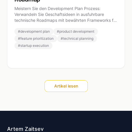
Meistern Sie den Development Plan Prozess:
Verwandeln Sie Geschaftsideen in ausfuhrbare
technische Roadmaps mit bewährten Frameworks fur
Feature-Priorisierung und Architekturplanung.
#
development plan
#
product development
#
feature prioritization
#
technical planning
#
startup execution
Artikel lesen
Artem Zaitsev