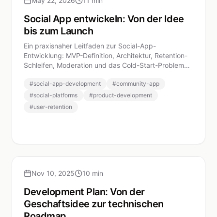
May 22, 2026
11 min
Social App entwickeln: Von der Idee
bis zum Launch
Ein praxisnaher Leitfaden zur Social-App-
Entwicklung: MVP-Definition, Architektur, Retention-
Schleifen, Moderation und das Cold-Start-Problem
besiegen.
#
social-app-development
#
community-app
#
social-platforms
#
product-development
#
user-retention
Nov 10, 2025
10 min
Development Plan: Von der
Geschaftsidee zur technischen
Roadmap