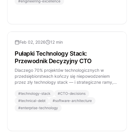
#
engineering-excellence
Feb 02, 2026
12 min
Pułapki Technology Stack:
Przewodnik Decyzyjny CTO
Dlaczego 70% projektów technologicznych w
przedsiębiorstwach kończy się niepowodzeniem
przez zły technology stack — i strategiczne ramy,
które CTO stosują, by uniknąć kosztownych błędów.
#
technology-stack
#
CTO-decisions
#
technical-debt
#
software-architecture
#
enterprise-technology