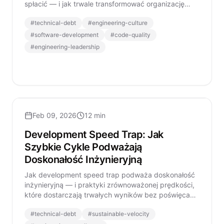
spłacić — i jak trwale transformować organizację
inżynieryjną.
#
technical-debt
#
engineering-culture
#
software-development
#
code-quality
#
engineering-leadership
Feb 09, 2026
12 min
Development Speed Trap: Jak
Szybkie Cykle Podważają
Doskonałość Inżynieryjną
Jak development speed trap podważa doskonałość
inżynieryjną — i praktyki zrównoważonej prędkości,
które dostarczają trwałych wyników bez poświęcania
jakości.
#
technical-debt
#
sustainable-velocity