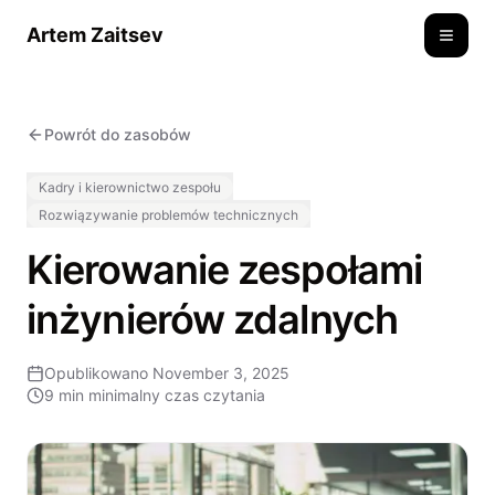
Artem Zaitsev
Toggle
Powrót do zasobów
Kadry i kierownictwo zespołu
Rozwiązywanie problemów technicznych
Kierowanie zespołami
inżynierów zdalnych
Opublikowano
November 3, 2025
9 min
minimalny czas czytania