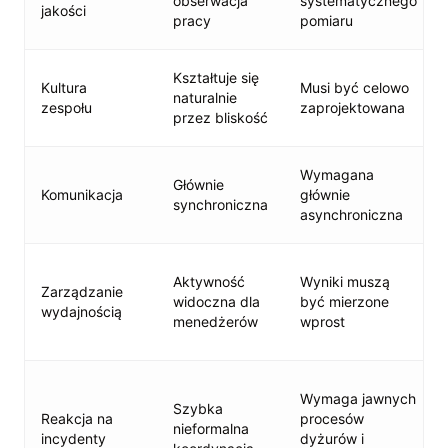
obserwacja
systematycznego
jakości
pracy
pomiaru
Kształtuje się
Kultura
Musi być celowo
naturalnie
zespołu
zaprojektowana
przez bliskość
Wymagana
Głównie
Komunikacja
głównie
synchroniczna
asynchroniczna
Aktywność
Wyniki muszą
Zarządzanie
widoczna dla
być mierzone
wydajnością
menedżerów
wprost
Wymaga jawnych
Szybka
Reakcja na
procesów
nieformalna
incydenty
dyżurów i