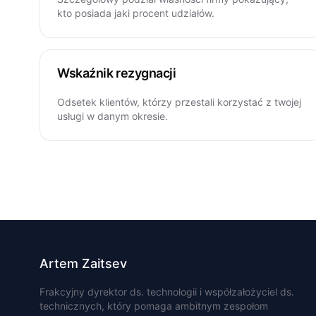
kto posiada jaki procent udziałów.
Wskaźnik rezygnacji
Odsetek klientów, którzy przestali korzystać z twojej
usługi w danym okresie.
Artem Zaitsev
Frakcyjny dyrektor ds. technologii i współzałożyciel ds.
technicznych, który pomaga ambitnym zespołom