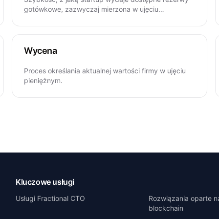
gotówkowe, zazwyczaj mierzona w ujęciu
miesięcznym.
Wycena
Proces określania aktualnej wartości firmy w ujęciu
pieniężnym.
Kluczowe usługi
Usługi Fractional CTO
Rozwiązania oparte na
blockchain