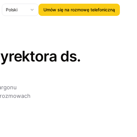
Polski
Umów się na rozmowę telefoniczną
yrektora ds.
żargonu
 i rozmowach