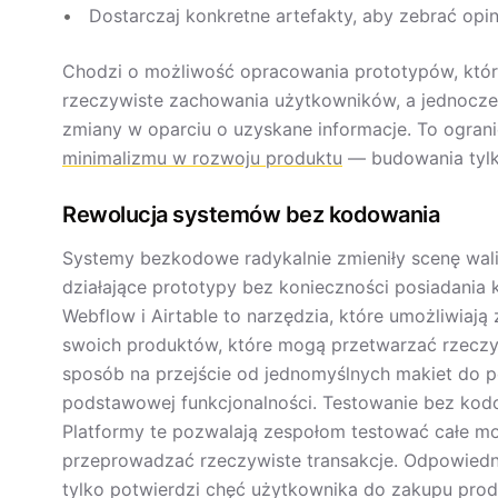
Dostarczaj konkretne artefakty, aby zebrać opin
Chodzi o możliwość opracowania prototypów, które
rzeczywiste zachowania użytkowników, a jednocze
zmiany w oparciu o uzyskane informacje. To ogran
minimalizmu w rozwoju produktu
— budowania tylko
Rewolucja systemów bez kodowania
Systemy bezkodowe radykalnie zmieniły scenę wali
działające prototypy bez konieczności posiadania 
Webflow i Airtable to narzędzia, które umożliwiaj
swoich produktów, które mogą przetwarzać rzeczyw
sposób na przejście od jednomyślnych makiet do p
podstawowej funkcjonalności. Testowanie bez kodow
Platformy te pozwalają zespołom testować całe mo
przeprowadzać rzeczywiste transakcje. Odpowiedn
tylko potwierdzi chęć użytkownika do zakupu produ