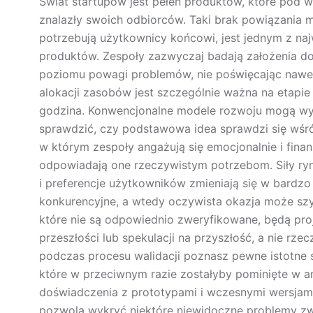
Świat startupów jest pełen produktów, które pod wz
znalazły swoich odbiorców. Taki brak powiązania m
potrzebują użytkownicy końcowi, jest jednym z n
produktów. Zespoły zazwyczaj badają założenia d
poziomu powagi problemów, nie poświęcając nawet
alokacji zasobów jest szczególnie ważna na etapie 
godzina. Konwencjonalne modele rozwoju mogą wy
sprawdzić, czy podstawowa idea sprawdzi się wśró
w którym zespoły angażują się emocjonalnie i fina
odpowiadają one rzeczywistym potrzebom. Siły rynk
i preferencje użytkowników zmieniają się w bardzo
konkurencyjne, a wtedy oczywista okazja może szyb
które nie są odpowiednio zweryfikowane, będą pr
przeszłości lub spekulacji na przyszłość, a nie rz
podczas procesu walidacji poznasz pewne istotne
które w przeciwnym razie zostałyby pominięte w ank
doświadczenia z prototypami i wczesnymi wersjam
pozwolą wykryć niektóre niewidoczne problemy zw