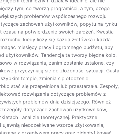
ględem technicznym działały idealnie, ale nie
iędzy tym, co tworzą programiści, a tym, czego
ajwiększych problemów współczesnego rozwoju
otyczące zachowań użytkowników, popytu na rynku i
 czasu na potwierdzenie swoich założeń. Kwestia
rozruchu, kiedy liczy się każda złotówka i każda
magać miesięcy pracy i ogromnego budżetu, aby
d użytkowników. Tendencja ta tworzy błędne koło,
nsowo w rozwiązania, zanim zostanie ustalone, czy
owe przyczyniają się do złożoności sytuacji. Gusta
 szybkim tempie, zmienia się otoczenie
ko stać się przepełniona lub przestarzała. Zespoły,
ojektować rozwiązania dotyczące problemów z
eczywistych problemów dnia dzisiejszego. Również
 szczegóły dotyczące zachowań użytkowników,
ietach i analizie teoretycznej. Praktyczne
i ujawnią nieoczekiwane wzorce użytkowania,
iązane z przepływem pracy oraz zidentyfikować