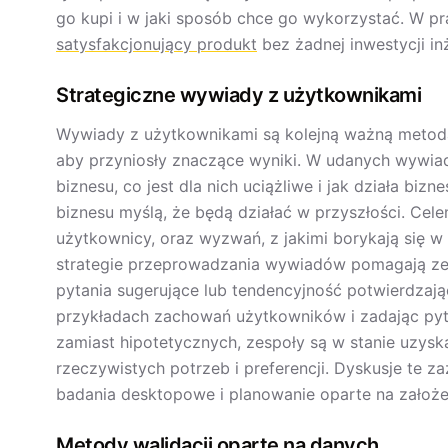
go kupi i w jaki sposób chce go wykorzystać. W pra
satysfakcjonujący produkt
bez żadnej inwestycji inż
Strategiczne wywiady z użytkownikami
Wywiady z użytkownikami są kolejną ważną metodą
aby przyniosły znaczące wyniki. W udanych wywiadac
biznesu, co jest dla nich uciążliwe i jak działa biz
biznesu myślą, że będą działać w przyszłości. Cel
użytkownicy, oraz wyzwań, z jakimi borykają się w 
strategie przeprowadzania wywiadów pomagają zes
pytania sugerujące lub tendencyjność potwierdzają
przykładach zachowań użytkowników i zadając py
zamiast hipotetycznych, zespoły są w stanie uzysk
rzeczywistych potrzeb i preferencji. Dyskusje te 
badania desktopowe i planowanie oparte na założen
Metody walidacji oparte na danych