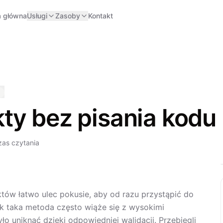
a główna
Usługi
Zasoby
Kontakt
ty bez pisania kodu
zas czytania
tów łatwo ulec pokusie, aby od razu przystąpić do
k taka metoda często wiąże się z wysokimi
o uniknąć dzięki odpowiedniej walidacji. Przebiegli