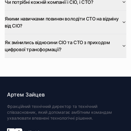
Чи потрібні кожній компанії і CIO, і CTO?
Якими навичками повинен володіти CTO на відміну
від CIO?
Як змінились відносини CIO та CTO з приходом
цифрової трансформації?
Артем Зайцев
Фракційний технічний директор та технічний
співзасновник, який допомагає амбітним командам
ухвалювати впевнені технологічні рішення.