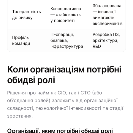
Збалансована
Консервативна
Толерантність
— інновації
— стабільність
до ризику
вимагають
у пріоритеті
експериментів
IT-операції,
Розробка ПЗ,
Профіль
безпека,
архітектура,
команди
інфраструктура
R&D
Коли організаціям потрібні
обидві ролі
Рішення про найм як CIO, так і CTO (або
об'єднання ролей) залежить від організаційної
складності, технологічної інтенсивності та стадії
зростання.
Організації, яким потрібні обидві ролі