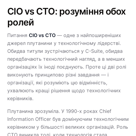
CIO vs CTO: розуміння обох
ролей
Питання
CIO vs CTO
— одне з найпоширеніших
джерел плутанини у технологічному лідерстві.
Обидва титули зустрічаються у C-Suite, обидва
передбачають технологічний нагляд, а в менших
організаціях їх іноді поєднують. Проте ці дві ролі
виконують принципово різні завдання — і
організації, які розуміють цю відмінність,
ухвалюють кращі рішення щодо технологічних
керівників.
Плутанина зрозуміла. У 1990-х роках Chief
Information Officer був домінуючим технологічним
керівником у більшості великих організацій. Роль
CTO виникла тоді, коли технологія стала