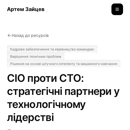
Артем Зайцев
Toggle
Назад до ресурсів
Кадрове забезпечення та керівництво командою
Вирішення технічних проблем
Рішення на основі штучного інтелекту та машинного навчання
CIO проти CTO:
стратегічні партнери у
технологічному
лідерстві