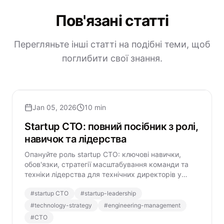
Пов'язані статті
Перегляньте інші статті на подібні теми, щоб
поглибити свої знання.
Jan 05, 2026
10 min
Startup CTO: повний посібник з ролі,
навичок та лідерства
Опануйте роль startup CTO: ключові навички,
обов'язки, стратегії масштабування команди та
техніки лідерства для технічних директорів у
сучасних стартапах.
#
startup CTO
#
startup-leadership
#
technology-strategy
#
engineering-management
#
CTO