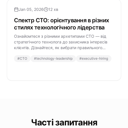
Jan 05, 2026
12 хв
Спектр CTO: орієнтування в різних
стилях технологічного лідерства
Ознайомтеся з різними архетипами CTO — від
стратегічного технолога до захисника інтересів
клієнтів. Дізнайтеся, як вибрати правильного
технологічного лідера для потреб вашої
#
CTO
#
technology-leadership
#
executive-hiring
організації.
Часті запитання