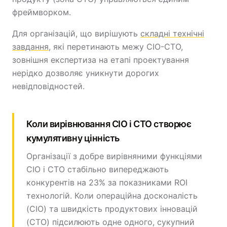
фреймворком.
Для організацій, що вирішують
складні технічні
завдання
, які перетинають межу CIO-CTO,
зовнішня експертиза на етапі проектування
нерідко дозволяє уникнути дорогих
невідповідностей.
Коли вирівнювання CIO і CTO створює
кумулятивну цінність
Організації з добре вирівняними функціями
CIO і CTO стабільно випереджають
конкурентів на 23% за показниками ROI
технологій. Коли операційна досконалість
(CIO) та швидкість продуктових інновацій
(CTO) підсилюють одне одного, сукупний