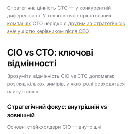
Стратегічна цінність CTO — у конкурентній
диференціації. У
технологічно орієнтованих
компаніях
CTO нерідко є
другим за стратегічною
значущістю керівником після CEO
.
CIO vs CTO: ключові
відмінності
Зрозуміти відмінність CIO vs CTO допомагає
розгляд кількох вимірів, у яких ролі розходяться
найсуттєвіше:
Стратегічний фокус: внутрішній vs
зовнішній
Основні стейкхолдери CIO — внутрішні: