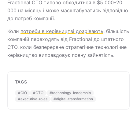
Fractional CTO типово обходиться в $5 000–20
000 на місяць і може масштабуватись відповідно
до потреб компанії.
Коли
потреби в керівництві дозрівають
, більшість
компаній переходять від Fractional до штатного
CTO, коли безперервне стратегічне технологічне
керівництво виправдовує повну зайнятість.
TAGS
#
CIO
#
CTO
#
technology-leadership
#
executive-roles
#
digital-transformation