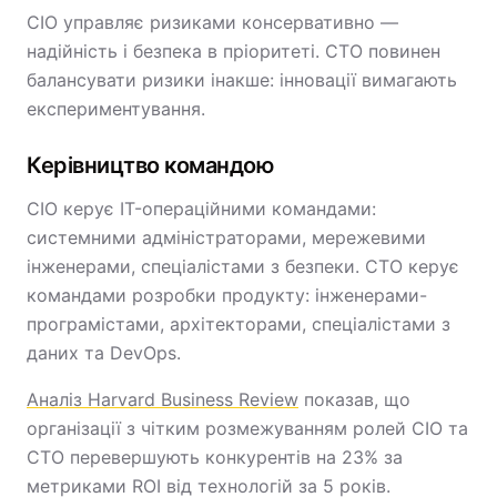
CIO управляє ризиками консервативно —
надійність і безпека в пріоритеті. CTO повинен
балансувати ризики інакше: інновації вимагають
експериментування.
Керівництво командою
CIO керує IT-операційними командами:
системними адміністраторами, мережевими
інженерами, спеціалістами з безпеки. CTO керує
командами розробки продукту: інженерами-
програмістами, архітекторами, спеціалістами з
даних та DevOps.
Аналіз Harvard Business Review
показав, що
організації з чітким розмежуванням ролей CIO та
CTO перевершують конкурентів на 23% за
метриками ROI від технологій за 5 років.