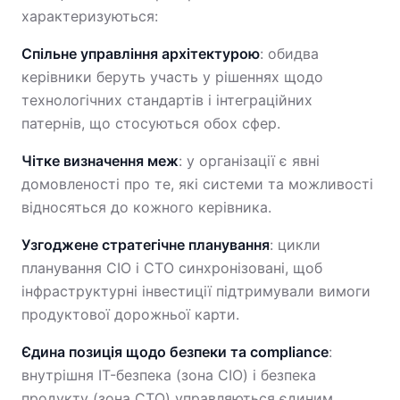
характеризуються:
Спільне управління архітектурою
: обидва
керівники беруть участь у рішеннях щодо
технологічних стандартів і інтеграційних
патернів, що стосуються обох сфер.
Чітке визначення меж
: у організації є явні
домовленості про те, які системи та можливості
відносяться до кожного керівника.
Узгоджене стратегічне планування
: цикли
планування CIO і CTO синхронізовані, щоб
інфраструктурні інвестиції підтримували вимоги
продуктової дорожньої карти.
Єдина позиція щодо безпеки та compliance
:
внутрішня IT-безпека (зона CIO) і безпека
продукту (зона CTO) управляються єдиним