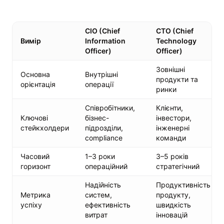
CIO (Chief
CTO (Chief
Вимір
Information
Technology
Officer)
Officer)
Зовнішні
Основна
Внутрішні
продукти та
орієнтація
операції
ринки
Співробітники,
Клієнти,
Ключові
бізнес-
інвестори,
стейкхолдери
підрозділи,
інженерні
compliance
команди
Часовий
1–3 роки
3–5 років
горизонт
операційний
стратегічний
Надійність
Продуктивність
Метрика
систем,
продукту,
успіху
ефективність
швидкість
витрат
інновацій