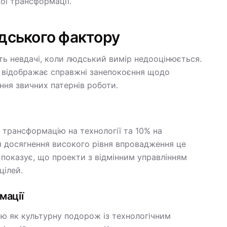
ої трансформації.
юдського фактору
ть невдачі, коли людський вимір недооцінюється.
ін відображає справжні занепокоєння щодо
ння звичних патернів роботи.
 трансформацію на технології та 10% на
для досягнення високого рівня впровадження це
показує, що проекти з відмінним управлінням
цілей.
мації
ю як культурну подорож із технологічним