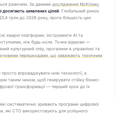
ться разючим. За даними
дослідження McKinsey
,
е досягають заявлених цілей
. Глобальний ринок
$3,4 трлн до 2026 року, проте більшість цих
сні хмарні платформи, інструменти AI та
оступними, ніж будь-коли. Точки відмови —
інений культурний опір, прогалини в управлінні та
ючовими перешкодами, що заважають технічним
 просто впроваджувати нові технології, а
орм таким чином, щоб генерувати стійку бізнес-
фрової трансформації — перший крок до їх
 які систематично зривають програми цифрової
ми, які CTO використовують для успішного