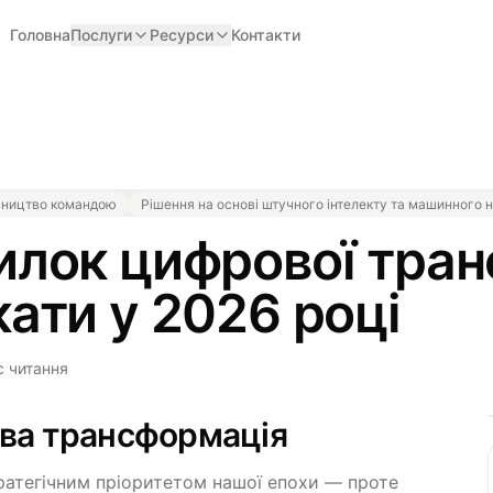
Головна
Послуги
Ресурси
Контакти
івництво командою
Рішення на основі штучного інтелекту та машинного 
илок цифрової тран
ати у 2026 році
с читання
ва трансформація
атегічним пріоритетом нашої епохи — проте