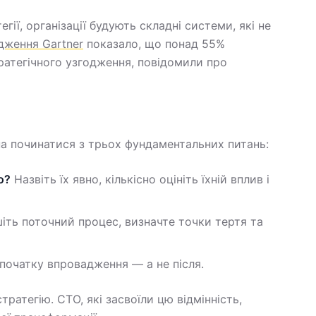
гії, організації будують складні системи, які не
дження Gartner
показало, що понад 55%
тратегічного узгодження, повідомили про
на починатися з трьох фундаментальних питань:
о?
Назвіть їх явно, кількісно оцініть їхній вплив і
ть поточний процес, визначте точки тертя та
початку впровадження — а не після.
тратегію. CTO, які засвоїли цю відмінність,