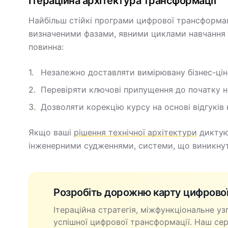
Ітераційна архітектура трансформації
Найбільш стійкі програми цифрової трансформаці
визначеними фазами, явними циклами навчання 
повинна:
Незалежно доставляти вимірювану бізнес-цін
Перевіряти ключові припущення до початку н
Дозволяти корекцію курсу на основі відгуків
Якщо ваші
рішення технічної архітектури
диктую
інженерними судженнями, системи, що виникнут
Розробіть дорожню карту цифрової
Ітераційна стратегія, міжфункціональне у
успішної цифрової трансформації. Наш се