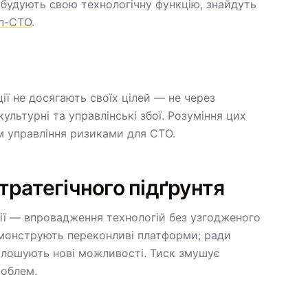
 будують свою технологічну функцію, знайдуть
ап-CTO
.
ї не досягають своїх цілей — не через
культурні та управлінські збої. Розуміння цих
м управління ризиками для CTO.
стратегічного підґрунтя
ї — впровадження технологій без узгодженого
емонструють переконливі платформи; ради
олошують нові можливості. Тиск змушує
роблем.