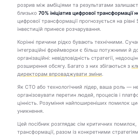
розрив між амбіціями та результатами залишає
близько
70% ініціатив цифрової трансформації н
цифрової трансформації прогнозується на рівні 
інвестицій принесе розчарування.
Корінні причини рідко бувають технічними. Суча
інтеграційні фреймворки є більш потужними й д
організаційні: невідповідність стратегії, недооц
розширення обсягу. Багато з них збігаються з
кл
директорам впроваджувати зміни
.
Як CTO або технологічний лідер, ваша роль — не
організовувати перетин людей, процесів і платф
цінність. Розуміння найпоширеніших помилок ци
уникнення.
Цей посібник розглядає сім критичних помилок,
трансформації, разом із конкретними стратегія