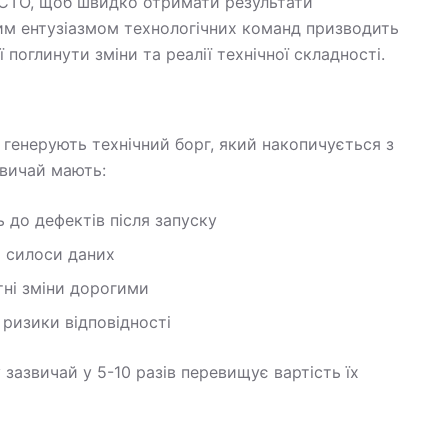
 CTO, щоб швидко отримати результати
ним ентузіазмом технологічних команд призводить
ї поглинути зміни та реалії технічної складності.
генерують технічний борг, який накопичується з
звичай мають:
 до дефектів після запуску
є силоси даних
ні зміни дорогими
ризики відповідності
 зазвичай у 5-10 разів перевищує вартість їх