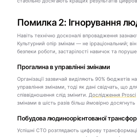
стабільно досягають кращих результатів цифров
Помилка 2: Ігнорування л
Навіть технічно досконалі впровадження зазнаю
Культурний опір змінам — не ірраціональний; в
безпеки роботи, застарілості навичок та поруше
Прогалина в управлінні змінами
Організації зазвичай виділяють 90% бюджетів на
управління змінами, тоді як дані свідчать, що 
співвідношення слід змінити.
Дослідження Prosci
змінами в шість разів більш ймовірно досягнуть 
Побудова людиноорієнтованої трансфор
Успішні CTO розглядають цифрову трансформаці