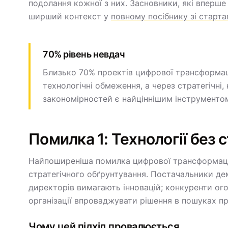
подолання кожної з них. Засновники, які вперше
ширший контекст у
повному посібнику зі старт
70% рівень невдач
Близько 70% проектів цифрової трансформаці
технологічні обмеження, а через стратегічні, 
закономірностей є найціннішим інструменто
Помилка 1: Технології без 
Найпоширеніша помилка цифрової трансформаці
стратегічного обґрунтування. Постачальники д
директорів вимагають інновацій; конкуренти ог
організації впроваджувати рішення в пошуках п
Чому цей підхід провалюється