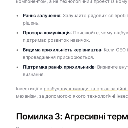
компонентом, а не технологічний проект із ком
Раннє залучення
: Залучайте рядових співробі
рішень.
Прозора комунікація
: Пояснюйте, чому відбу
підтримає розвиток навичок.
Видима прихильність керівництва
: Коли CEO
впровадження прискорюється.
Підтримка ранніх прихильників
: Визначте вну
визнання.
Інвестиції в
розбудову команди та організаційні
механізм, за допомогою якого технологічні інве
Помилка 3: Агресивні терм