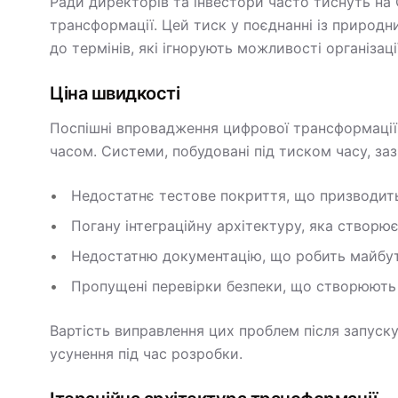
Ради директорів та інвестори часто тиснуть на
трансформації. Цей тиск у поєднанні із природ
до термінів, які ігнорують можливості організаці
Ціна швидкості
Поспішні впровадження цифрової трансформації 
часом. Системи, побудовані під тиском часу, за
Недостатнє тестове покриття, що призводить
Погану інтеграційну архітектуру, яка створю
Недостатню документацію, що робить майбут
Пропущені перевірки безпеки, що створюють 
Вартість виправлення цих проблем після запуску
усунення під час розробки.