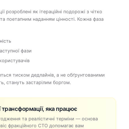
ї розроблені як ітераційні подорожі з чітко
та поетапним наданням цінності. Кожна фаза
ність
аступної фази
 користувачів
ться тиском дедлайнів, а не обґрунтованими
ь, стануть застарілим боргом.
 трансформації, яка працює
згодження та реалістичні терміни — основа
рвіс фракційного CTO допомагає вам