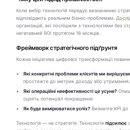
Коли вибір технологій передує визначенню страте
відповідають реальним бізнес-проблемам.
Дослі
організацій, які поспішили з технологіями без с
негативний ROI протягом 18 місяців.
Фреймворк стратегічного підґрунтя
Кожна ініціатива цифрової трансформації повин
Які конкретні проблеми клієнтів ми вирішуєм
простежте до метрик доходу або утримання.
Які операційні неефективності це усуне?
Опиші
оцініть потенціал покращення.
Як буде вимірюватися успіх?
Визначте KPI до 
Технологія — не стратегія. Технологія
підсилює
с