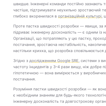
швидше. Інженерні команди постійно зазнають т
частіше, підтримувати неухильно зростаючий те
глибоко вкоренилася в
організаційній культурі
, 
Проте пастка швидкості розробки — явище, за 
підриває інженерну досконалість — є одним із н
Організації, що потрапляють у цю пастку, прох
постачання, зростаюча нестабільність, накопиче
настільки крихка, що розробка сповільнюється 
Згідно з
дослідженням Google SRE
, системи з в
частоту інцидентів у 3–4 рази вищу, ніж добре п
гіпотетичною — вона вимірюється у виробничих і
постачання.
Розуміння пастки швидкості розробки — як вона 
є необхідним знанням для будь-якого технологі
інженерну досконалість та довгострокову орган