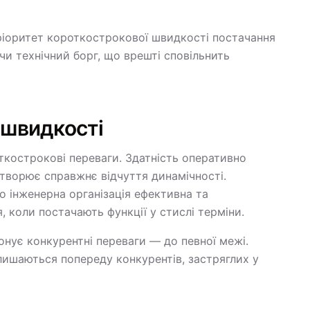
ріоритет короткострокової швидкості постачання
и технічний борг, що врешті сповільнить
 швидкості
кострокові переваги. Здатність оперативно
 створює справжнє відчуття динамічності.
о інженерна організація ефективна та
 коли постачають функції у стислі терміни.
онує конкурентні переваги — до певної межі.
алишаються попереду конкурентів, застряглих у