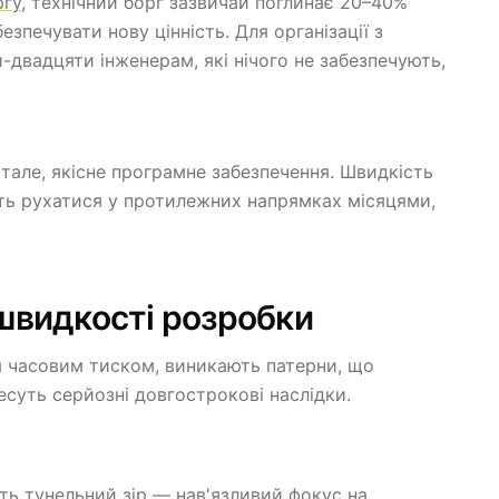
ргу
, технічний борг зазвичай поглинає 20–40%
езпечувати нову цінність. Для організації з
-двадцяти інженерам, які нічого не забезпечують,
тале, якісне програмне забезпечення. Швидкість
ть рухатися у протилежних напрямках місяцями,
швидкості розробки
 часовим тиском, виникають патерни, що
есуть серйозні довгострокові наслідки.
ь тунельний зір — нав'язливий фокус на