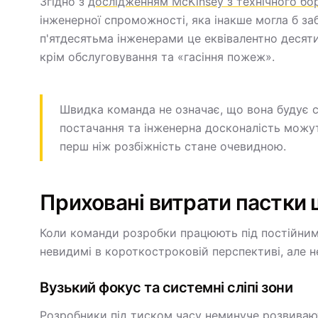
Згідно з
дослідженням McKinsey з технічного бо
інженерної спроможності, яка інакше могла б заб
п'ятдесятьма інженерами це еквівалентно десяти
крім обслуговування та «гасіння пожеж».
Швидка команда не означає, що вона будує с
постачання та інженерна досконалість можу
перш ніж розбіжність стане очевидною.
Приховані витрати пастки 
Коли команди розробки працюють під постійним
невидимі в короткостроковій перспективі, але н
Вузький фокус та системні сліпі зони
Розробники під тиском часу неминуче розвивают