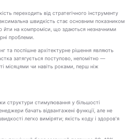
ість переходить від стратегічного інструменту
максимальна швидкість стає основним показником
 йти на компроміси, що здаються незначними
рні проблеми.
нг та поспішне архітектурне рішення являють
астка затягується поступово, непомітно —
і місяцями чи навіть роками, перш ніж
ьки структури стимулювання у більшості
неджери бачать відвантажені функції, але не
видкості легко виміряти; якість коду і здоров'я