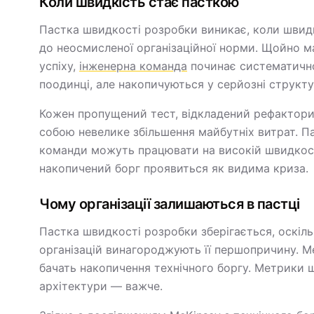
Коли швидкість стає пасткою
Пастка швидкості розробки виникає, коли швидк
до неосмисленої організаційної норми. Щойно 
успіху,
інженерна команда
починає систематично
поодинці, але накопичуються у серйозні структу
Кожен пропущений тест, відкладений рефактори
собою невелике збільшення майбутніх витрат. П
команди можуть працювати на високій швидкост
накопичений борг проявиться як видима криза.
Чому організації залишаються в пастці
Пастка швидкості розробки зберігається, оскіл
організацій винагороджують її першопричину. Ме
бачать накопичення технічного боргу. Метрики ш
архітектури — важче.