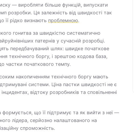
иску — виробляти більше функцій, випускати
мп розробки. Ця залежність від швидкості так
що її рідко визнають
проблемною
.
якого гонитва за швидкістю систематично
айруйнівніших патернів у сучасній розробці.
одять передбачуваний шлях: швидке початкове
ння технічного боргу, і зрештою кодова база,
до частки початкового темпу.
исоким накопиченням технічного боргу мають
ідтримувані системи. Ціна пастки швидкості не є
нцидентах, відтоку розробників та сповільненні
формується, що її підтримує та як вийти з неї —
чного лідера, серйозно налаштованого на
ізаційну спроможність.