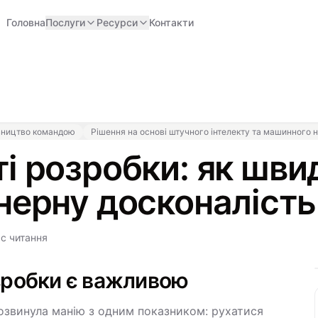
Головна
Послуги
Ресурси
Контакти
івництво командою
Рішення на основі штучного інтелекту та машинного 
і розробки: як шви
нерну досконалість
ас читання
зробки є важливою
озвинула манію з одним показником: рухатися