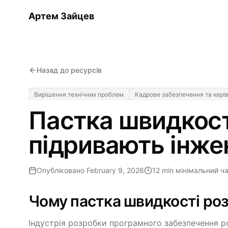
Артем Зайцев
Назад до ресурсів
Вирішення технічних проблем
Кадрове забезпечення та кер
Пастка швидкост
підривають інже
Опубліковано
February 9, 2026
12 min
мінімальний ч
Чому пастка швидкості ро
Індустрія розробки програмного забезпечення р