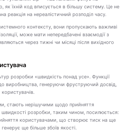
, як їхній код вписується в більшу систему. Це не
на реакція на нереалістичний розподіл часу.
системного контексту, вони пропускають важливі
золяції, може мати непередбачені взаємодії з
ляються через тижні чи місяці після вихідного
ристувача
тур розробки «швидкість понад усе». Функції
 до виробництва, генеруючи фруструючий досвід,
 користувачів.
ми, стають нерішучими щодо прийняття
 швидкості розробки, таким чином, посилюється:
рийняття користувачами, що створює тиск на ще
генерує ще більше збоїв якості.