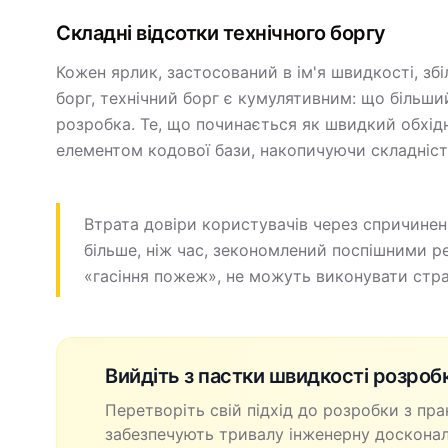
Складні відсотки технічного боргу
Кожен ярлик, застосований в ім'я швидкості, зб
борг, технічний борг є кумулятивним: що більш
розробка. Те, що починається як швидкий обхід
елементом кодової бази, накопичуючи складніс
Втрата довіри користувачів через спричинен
більше, ніж час, зекономлений поспішними р
«гасіння пожеж», не можуть виконувати стра
Вийдіть з пастки швидкості розроб
Перетворіть свій підхід до розробки з пр
забезпечують тривалу інженерну досконал