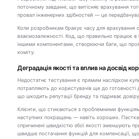
поточному завданні, що витісняє врахування того
провал інженерних здібностей — це передбачува
Коли розробникам бракує часу для врахування 
взаємозалежності. Код, що правильно працює в і
іншими компонентами, створюючи баги, що прояв
коміту.
Деградація якості та вплив на досвід ко
Недостатнє тестування є прямим наслідком куль
потрапляють до користувачів ще до готовності
що шкодить репутації бренду та підриває довіру
Клієнти, що стикаються з проблемними функція
наступних покращень — навіть хороших. Пастка
спричинені швидкістю збої якості зменшують п
швидше постачання функцій для компенсації, що 