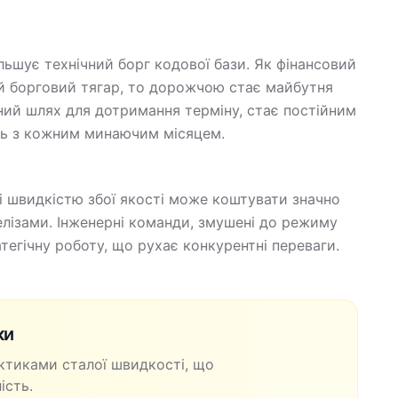
ільшує технічний борг кодової бази. Як фінансовий
ий борговий тягар, то дорожчою стає майбутня
ний шлях для дотримання терміну, стає постійним
ть з кожним минаючим місяцем.
і швидкістю збої якості може коштувати значно
елізами. Інженерні команди, змушені до режиму
тегічну роботу, що рухає конкурентні переваги.
ки
актиками сталої швидкості, що
ість.