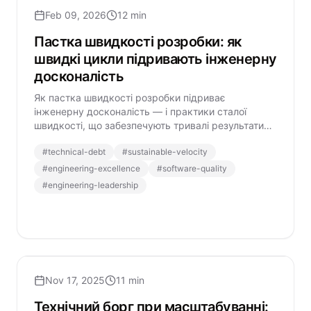
Feb 09, 2026
12 min
Пастка швидкості розробки: як
швидкі цикли підривають інженерну
досконалість
Як пастка швидкості розробки підриває
інженерну досконалість — і практики сталої
швидкості, що забезпечують тривалі результати
без втрати якості.
#
technical-debt
#
sustainable-velocity
#
engineering-excellence
#
software-quality
#
engineering-leadership
Nov 17, 2025
11 min
Технічний борг при масштабуванні: