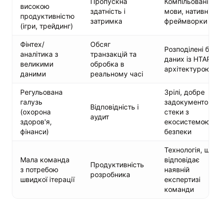
Пропускна
Компільовані
високою
здатність і
мови, нативні
продуктивністю
затримка
фреймворки
(ігри, трейдинг)
Фінтех/
Обсяг
Розподілені бази
аналітика з
транзакцій та
даних із HTAP-
великими
обробка в
архітектурою
даними
реальному часі
Регульована
Зрілі, добре
галузь
задокументован
Відповідність і
(охорона
стеки з
аудит
здоров'я,
екосистемою
фінанси)
безпеки
Технологія, що
Мала команда
відповідає
Продуктивність
з потребою
наявній
розробника
швидкої ітерації
експертизі
команди