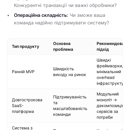
Конкурентні транзакції чи важкі обробники?
Операційна складність:
Чи зможе ваша
команда надійно підтримувати систему?
Основна
Рекомендовани
Тип продукту
проблема
підхід
Швидкі
фреймворки,
Швидкість
Ранній MVP
мінімальний
виходу на ринок
overhead
інфраструктури
Модульний
Підтримуваність
Довгострокова
моноліт →
та
SaaS-
декомпозиція
масштабованість
платформа
сервісів за
команди
потреби
Система з