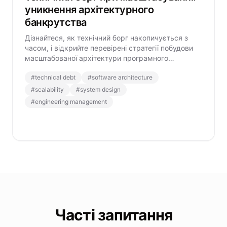
уникнення архітектурного
банкрутства
Дізнайтеся, як технічний борг накопичується з
часом, і відкрийте перевірені стратегії побудови
масштабованої архітектури програмного
забезпечення для довгострокового зростання.
#
technical debt
#
software architecture
#
scalability
#
system design
#
engineering management
Часті запитання