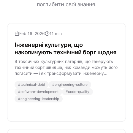
поглибити свої знання.
Feb 16, 2026
11 min
Інженерні культури, що
накопичують технічний борг щодня
9 токсичних культурних патернів, що генерують
технічний борг швидше, ніж команди можуть його
погасити — і як трансформувати інженерну
організацію стійко.
#
technical-debt
#
engineering-culture
#
software-development
#
code-quality
#
engineering-leadership