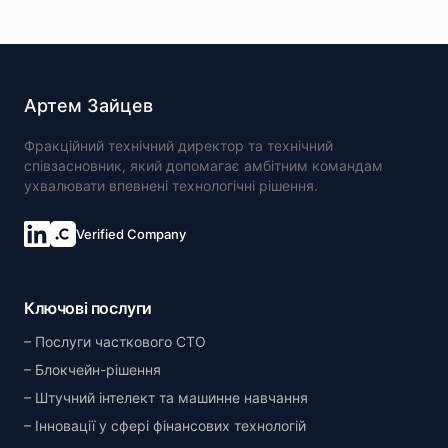
Артем Зайцев
Фракційний технічний директор та технічний
співзасновник, який допомагає амбітним командам
ухвалювати впевнені технологічні рішення.
Verified Company
Ключові послуги
Послуги часткового CTO
Блокчейн-рішення
Штучний інтелект та машинне навчання
Інновації у сфері фінансових технологій