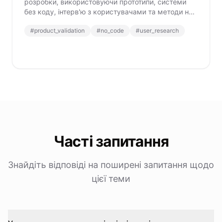
розробки, використовуючи прототипи, системи
без коду, інтерв'ю з користувачами та методи на
основі даних, щоб зменшити ризики та збільшити
#
product_validation
#
no_code
#
user_research
шанси на успіх.
Часті запитання
Знайдіть відповіді на поширені запитання щодо
цієї теми