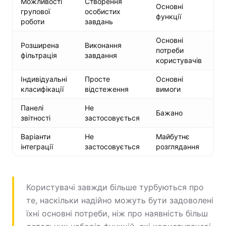
Можливості
Створення
Основні
групової
особистих
функції
роботи
завдань
Основні
Розширена
Виконання
потреби
фільтрація
завдання
користувачів
Індивідуальні
Просте
Основні
класифікації
відстеження
вимоги
Панелі
Не
Бажано
звітності
застосовується
Варіанти
Не
Майбутнє
інтеграції
застосовується
розглядання
Користувачі завжди більше турбуються про
те, наскільки надійно можуть бути задоволені
їхні основні потреби, ніж про наявність більш