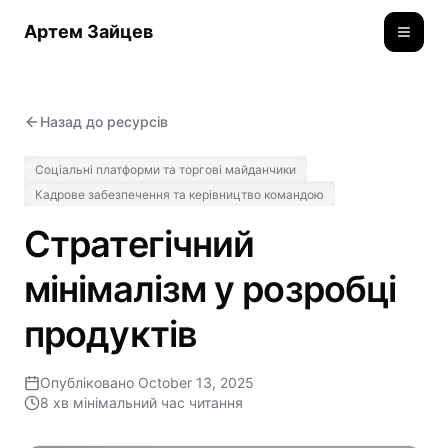
Артем Зайцев
Toggle
Назад до ресурсів
Соціальні платформи та торгові майданчики
Кадрове забезпечення та керівництво командою
Стратегічний
мінімалізм у розробці
продуктів
Опубліковано
October 13, 2025
8 хв
мінімальний час читання