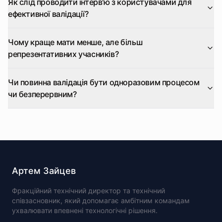
Як слід проводити інтерв'ю з користувачами для
ефективної валідації?
Чому краще мати менше, але більш
репрезентативних учасників?
Чи повинна валідація бути одноразовим процесом
чи безперервним?
Артем Зайцев
Фракційний технічний директор та технічний
співзасновник, який допомагає амбітним командам
ухвалювати впевнені технологічні рішення.