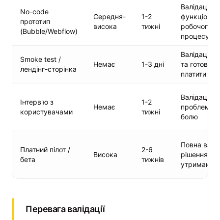
Валідація
No-code
Середня-
1-2
функціонал
прототип
висока
тижні
робочого
(Bubble/Webflow)
процесу
Валідація п
Smoke test /
Немає
1-3 дні
та готовнос
лендінг-сторінка
платити
Валідація
Інтерв'ю з
1-2
Немає
проблеми т
користувачами
тижні
болю
Повна валі
Платний пілот /
2-6
Висока
рішення та
бета
тижнів
утримання
Перевага валідації