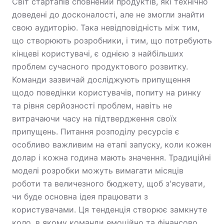
Світ стартапів сповнений продуктів, які технічно
доведені до досконалості, але не змогли знайти
свою аудиторію. Така невідповідність між тим,
що створюють розробники, і тим, що потребують
кінцеві користувачі, є однією з найбільших
проблем сучасного продуктового розвитку.
Команди зазвичай досліджують припущення
щодо поведінки користувачів, попиту на ринку
та рівня серйозності проблем, навіть не
витрачаючи часу на підтвердження своїх
припущень. Питання розподілу ресурсів є
особливо важливим на етапі запуску, коли кожен
долар і кожна година мають значення. Традиційні
моделі розробки можуть вимагати місяців
роботи та величезного бюджету, щоб з'ясувати,
чи буде основна ідея працювати з
користувачами. Ця тенденція створює замкнуте
коло, в якому команди емоційно та фінансово