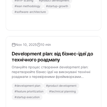
#
MVP scaling
#
product development
#
lean methodology
#
startup-growth
#
software-architecture
Nov 10, 2025
10 min
Development plan: від бізнес-ідеї до
технічного роадмапу
Опануйте процес створення development plan:
перетворюйте бізнес-ідеї на виконувані технічні
роадмапи з перевіреними фреймворками
пріоритизації функцій та архітектурного
#
development plan
#
product development
планування.
#
feature prioritization
#
technical planning
#
startup execution