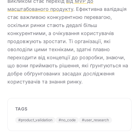
викликом стає перехід
від MVP до
масштабованого продукту
. Ефективна валідація
стає важливою конкурентною перевагою,
оскільки ринки стають дедалі більш
конкурентними, а очікування користувачів
продовжують зростати. Ті організації, які
оволоділи цими техніками, здатні плавно
переходити від концепції до розробки, знаючи,
що вони приймають рішення, які ґрунтуються на
добре обґрунтованих засадах дослідження
користувачів та знання ринку.
TAGS
#
product_validation
#
no_code
#
user_research