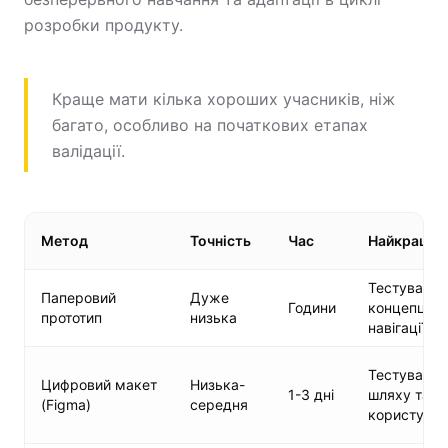
розробки продукту.
Краще мати кілька хороших учасників, ніж
багато, особливо на початкових етапах
валідації.
Метод
Точність
Час
Найкраще 
Тестування
Паперовий
Дуже
Години
концепції т
прототип
низька
навігації
Тестування
Цифровий макет
Низька-
1-3 дні
шляху та п
(Figma)
середня
користувач