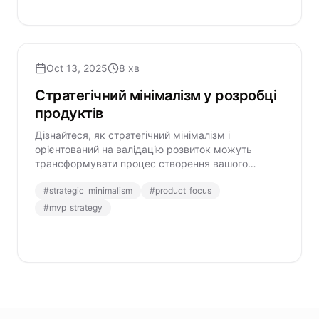
Oct 13, 2025
8 хв
Стратегічний мінімалізм у розробці
продуктів
Дізнайтеся, як стратегічний мінімалізм і
орієнтований на валідацію розвиток можуть
трансформувати процес створення вашого
продукту, скоротити час виходу на ринок і
#
strategic_minimalism
#
product_focus
підвищити задоволеність користувачів завдяки
цілеспрямованим рішенням.
#
mvp_strategy