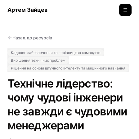
Артем Зайцев
Toggle
Назад до ресурсів
Кадрове забезпечення та керівництво командою
Вирішення технічних проблем
Рішення на основі штучного інтелекту та машинного навчання
Технічне лідерство:
чому чудові інженери
не завжди є чудовими
менеджерами