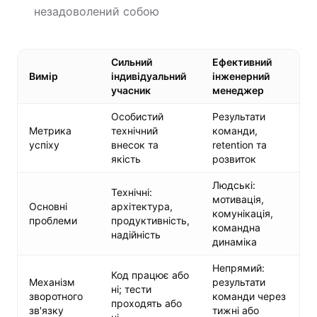
незадоволений собою
Сильний
Ефективний
Вимір
індивідуальний
інженерний
учасник
менеджер
Особистий
Результати
Метрика
технічний
команди,
успіху
внесок та
retention та
якість
розвиток
Людські:
Технічні:
мотивація,
Основні
архітектура,
комунікація,
проблеми
продуктивність,
командна
надійність
динаміка
Непрямий:
Код працює або
Механізм
результати
ні; тести
зворотного
команди через
проходять або
зв'язку
тижні або