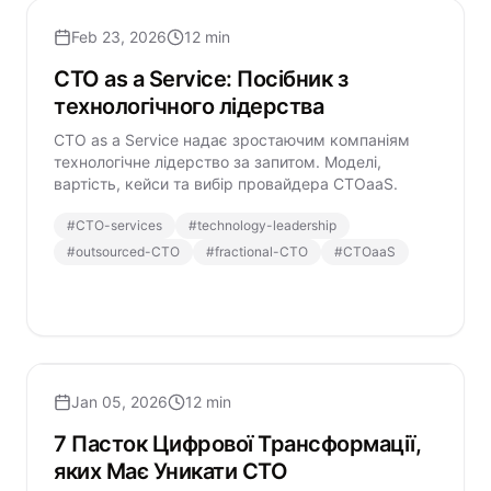
Feb 23, 2026
12 min
CTO as a Service: Посібник з
технологічного лідерства
CTO as a Service надає зростаючим компаніям
технологічне лідерство за запитом. Моделі,
вартість, кейси та вибір провайдера CTOaaS.
#
CTO-services
#
technology-leadership
#
outsourced-CTO
#
fractional-CTO
#
CTOaaS
Jan 05, 2026
12 min
7 Пасток Цифрової Трансформації,
яких Має Уникати CTO