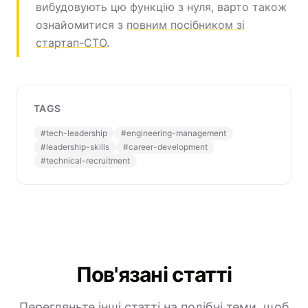
вибудовують цю функцію з нуля, варто також
ознайомитися з
повним посібником зі
стартап-CTO
.
TAGS
#
tech-leadership
#
engineering-management
#
leadership-skills
#
career-development
#
technical-recruitment
Пов'язані статті
Перегляньте інші статті на подібні теми, щоб