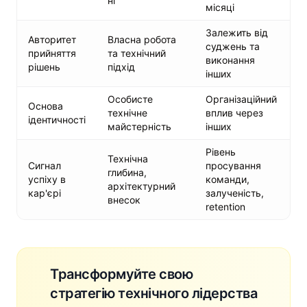
ні
місяці
Залежить від
Авторитет
Власна робота
суджень та
прийняття
та технічний
виконання
рішень
підхід
інших
Особисте
Організаційний
Основа
технічне
вплив через
ідентичності
майстерність
інших
Рівень
Технічна
Сигнал
просування
глибина,
успіху в
команди,
архітектурний
кар'єрі
залученість,
внесок
retention
Трансформуйте свою
стратегію технічного лідерства