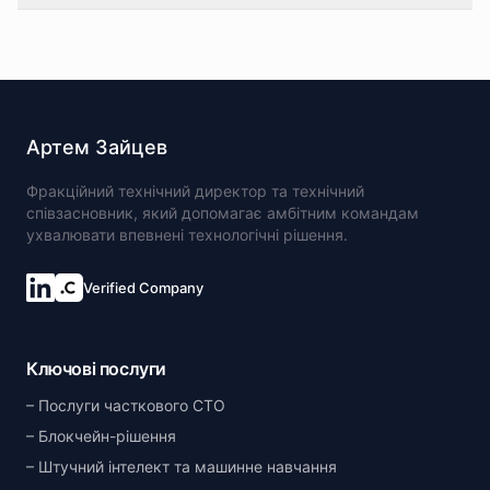
Артем Зайцев
Фракційний технічний директор та технічний
співзасновник, який допомагає амбітним командам
ухвалювати впевнені технологічні рішення.
Verified Company
Ключові послуги
Послуги часткового CTO
Блокчейн-рішення
Штучний інтелект та машинне навчання