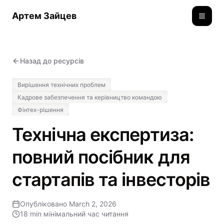
Артем Зайцев
Toggle
Назад до ресурсів
Вирішення технічних проблем
Кадрове забезпечення та керівництво командою
Фінтех-рішення
Технічна експертиза:
повний посібник для
стартапів та інвесторів
Опубліковано
March 2, 2026
18 min
мінімальний час читання