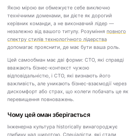
Якою мірою ви обмежуєте себе виключно
технічними доменами, ви дієте як дорогий
керівник команди, а не виконавчий лідер —
незалежно від вашого титулу. Розуміння
повного
спектру стилів технологічного лідерства
допомагає прояснити, де має бути ваша роль.
Цей самообман має дві форми: CTO, які справді
вважають бізнес-контекст чужою
відповідальністю, і CTO, які визнають його
важливість, але уникають бізнес-взаємодії через
дискомфорт або страх, що колеги побачать це як
перевищення повноважень.
Чому цей оман зберігається
Інженерна культура historically винагороджує
глибину над широтою. Спеціалісти, які стали