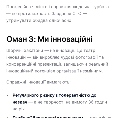
Професійна ясність і справжня людська турбота
— не протилежності. Завдання CTO —
утримувати обидва одночасно.
Оман 3: Ми інноваційні
Щорічні хакатони — не інновації. Це театр
інновацій — він виробляє чудові фотографії та
конференційні презентації, залишаючи реальний
інноваційний потенціал організації незмінним.
Справжні інновації вимагають:
Регулярного ризику з толерантністю до
невдач
— а не творчості на вимогу 36 годин
на рік
Глибокої близькості з продуктом
— розуміння