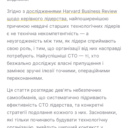
Згідно з
дослідженнями Harvard Business Review
щодо керівного лідерства
, найпоширенішою
причиною невдачі старших технологічних лідерів
є не технічна некомпетентність — а
неузгодженість між тим, як лідери сприймають
свою роль, і тим, що організації від них насправді
потребують. Найуспішніші CTO — ті, хто
безжально досліджує власні припущення і
замінює зручні ілюзії точними, операційними
переконаннями.
Ця стаття розглядає дев'ять небезпечних
самообманів, що систематично підривають
ефективність CTO лідерства, та конкретні
стратегії подолання кожного з них. Засновники,
які тільки починають будувати технологічну
організацію, знайдуть ширший контекст у