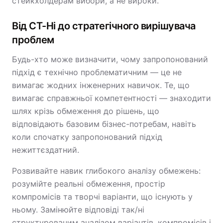
стейкхолдерам вибори, а не вироки.
Від CT-Ні до стратегічного вирішувача
проблем
Будь-хто може визначити, чому запропонований
підхід є технічно проблематичним — це не
вимагає жодних інженерних навичок. Те, що
вимагає справжньої компетентності — знаходити
шлях крізь обмеження до рішень, що
відповідають базовим бізнес-потребам, навіть
коли спочатку запропонований підхід
нежиттєздатний.
Розвивайте навик глибокого аналізу обмежень:
розумійте реальні обмеження, простір
компромісів та творчі варіанти, що існують у
ньому. Замінюйте відповіді так/ні
структурованим аналізом варіантів, компромісів і