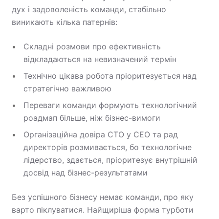
дух і задоволеність команди, стабільно
виникають кілька патернів:
Складні розмови про ефективність
відкладаються на невизначений термін
Технічно цікава робота пріоритезується над
стратегічно важливою
Переваги команди формують технологічний
роадмап більше, ніж бізнес-вимоги
Організаційна довіра CTO у CEO та рад
директорів розмивається, бо технологічне
лідерство, здається, пріоритезує внутрішній
досвід над бізнес-результатами
Без успішного бізнесу немає команди, про яку
варто піклуватися. Найщиріша форма турботи