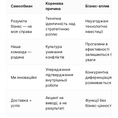
Коренева
Самообман
Бізнес-вплив
причина
Технічна
Розуміти
Неузгоджені
ідентичність над
бізнес — не
технологічні
стратегічною
моя справа
інвестиції
роллю
Прогалини в
Наша
Культура
ефективності
команда —
уникання
залишаються без
родина
конфліктів
уваги
Упередження
Конкурентна
підтвердження
Ми інноваційні
диференціація
внутрішньої
розмивається
роботи
Акцент на
Доставка =
Функції без
виводі, а не
успіх
бізнес-цінності
результаті