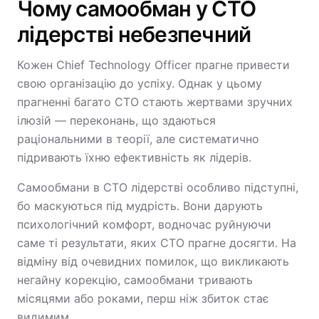
Чому самообман у CTO
лідерстві небезпечний
Кожен Chief Technology Officer прагне привести
свою організацію до успіху. Однак у цьому
прагненні багато CTO стають жертвами зручних
ілюзій — переконань, що здаються
раціональними в теорії, але систематично
підривають їхню ефективність як лідерів.
Самообмани в CTO лідерстві особливо підступні,
бо маскуються під мудрість. Вони дарують
психологічний комфорт, водночас руйнуючи
саме ті результати, яких CTO прагне досягти. На
відміну від очевидних помилок, що викликають
негайну корекцію, самообмани тривають
місяцями або роками, перш ніж збиток стає
видимим.