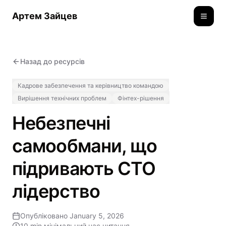
Артем Зайцев
Toggle
Назад до ресурсів
Кадрове забезпечення та керівництво командою
Вирішення технічних проблем
Фінтех-рішення
Небезпечні
самообмани, що
підривають CTO
лідерство
Опубліковано
January 5, 2026
10 min
мінімальний час читання