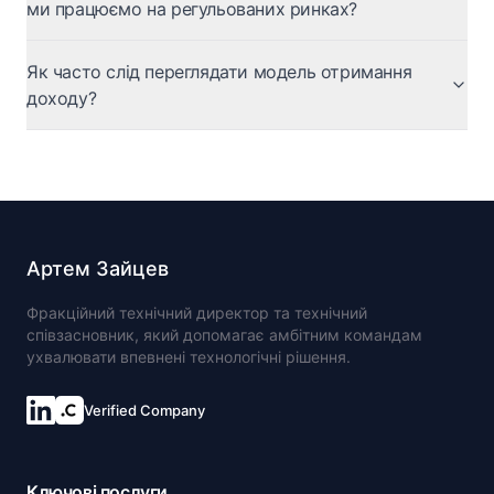
ми працюємо на регульованих ринках?
Як часто слід переглядати модель отримання
доходу?
Артем Зайцев
Фракційний технічний директор та технічний
співзасновник, який допомагає амбітним командам
ухвалювати впевнені технологічні рішення.
Verified Company
Ключові послуги