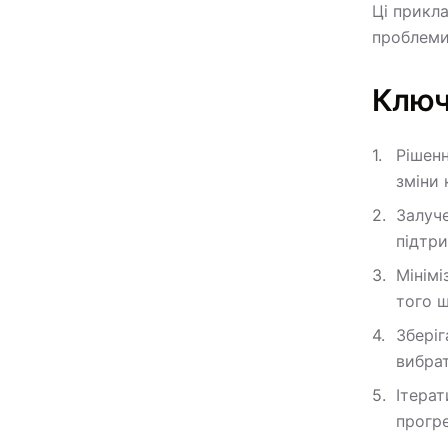
Ці прикл
проблеми
Ключ
Рішенн
зміни 
Залуче
підтри
Мінімі
того 
Зберіг
вибра
Ітерат
прогр