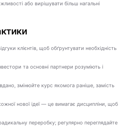
жливості або вирішувати більш нагальні
актики
ідгуки клієнтів, щоб обґрунтувати необхідність
нвестори та основні партнери розуміють і
вдано, змінюйте курс якомога раніше, замість
кожної нової ідеї — це вимагає дисципліни, щоб
у радикальну переробку; регулярно переглядайте