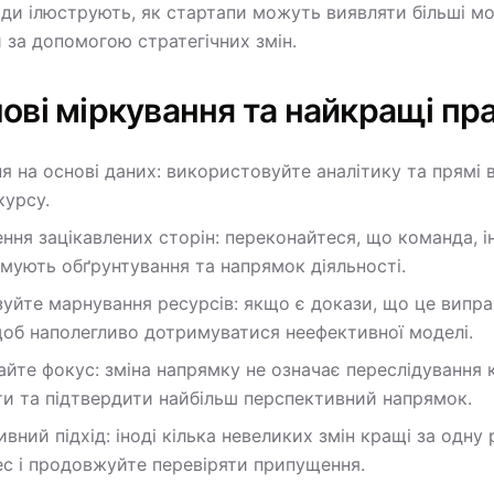
ади ілюструють, як стартапи можуть виявляти більші мо
 за допомогою стратегічних змін.
ові міркування та найкращі пр
я на основі даних: використовуйте аналітику та прямі в
курсу.
ння зацікавлених сторін: переконайтеся, що команда, і
мують обґрунтування та напрямок діяльності.
зуйте марнування ресурсів: якщо є докази, що це випра
щоб наполегливо дотримуватися неефективної моделі.
айте фокус: зміна напрямку не означає переслідування 
ти та підтвердити найбільш перспективний напрямок.
ивний підхід: іноді кілька невеликих змін кращі за одн
ес і продовжуйте перевіряти припущення.