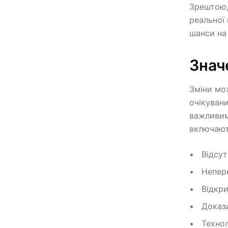
Зрештою,
реальної 
шанси на
Значе
Зміни мо
очікувани
важливим
включают
Відсут
Непере
Відкри
Докази
Технол