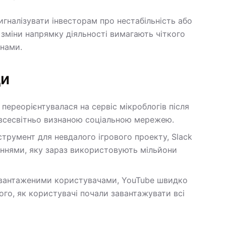
гналізувати інвесторам про нестабільність або
зміни напрямку діяльності вимагають чіткого
онами.
ди
 переорієнтувалася на сервіс мікроблогів після
 є всесвітньо визнаною соціальною мережею.
струмент для невдалого ігрового проекту, Slack
еннями, яку зараз використовують мільйони
завантаженими користувачами, YouTube швидко
ого, як користувачі почали завантажувати всі