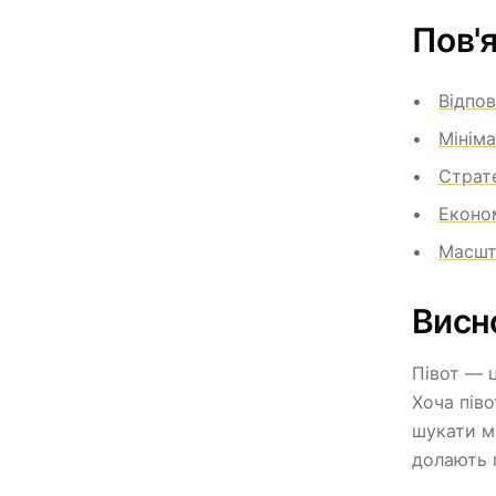
Пов'я
Відпов
Мінім
Страте
Еконо
Масшт
Висн
Півот — ц
Хоча піво
шукати м
долають 