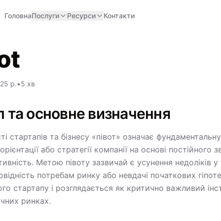
Головна
Послуги
Ресурси
Контакти
ot
25 р.
•
5 хв
п та основне визначення
ті стартапів та бізнесу «півот» означає фундаментальну
орієнтації або стратегії компанії на основі постійного 
ивність. Метою півоту зазвичай є усунення недоліків у 
овідність потребам ринку або невдачі початкових гіпот
го стартапу і розглядається як критично важливий інс
ічних ринках.