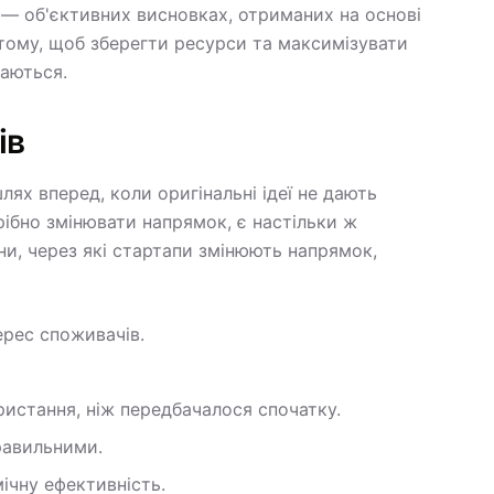
 — об'єктивних висновках, отриманих на основі
в тому, щоб зберегти ресурси та максимізувати
паються.
ів
х вперед, коли оригінальні ідеї не дають
рібно змінювати напрямок, є настільки ж
ни, через які стартапи змінюють напрямок,
ерес споживачів.
ристання, ніж передбачалося спочатку.
равильними.
ічну ефективність.