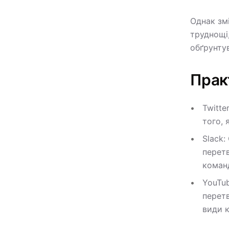
Однак зм
труднощі
обґрунту
Прак
Twitte
того, 
Slack:
перет
команд
YouTu
перетв
види к