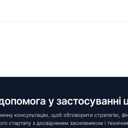
допомога у застосуванні 
нну консультацію, щоб обговорити стратегію, фі
го стартапу з досвідченим засновником і техніч