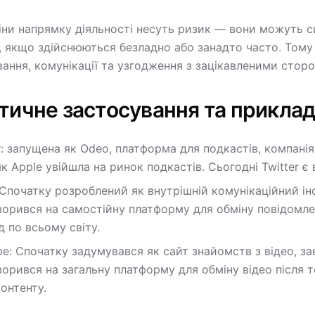
іни напрямку діяльності несуть ризик — вони можуть си
, якщо здійснюються безладно або занадто часто. Тому 
вання, комунікації та узгодження з зацікавленими стор
тичне застосування та прикла
r: запущена як Odeo, платформа для подкастів, компанія
як Apple увійшла на ринок подкастів. Сьогодні Twitter
 Спочатку розроблений як внутрішній комунікаційний ін
ворився на самостійну платформу для обміну повідомл
 по всьому світу.
be: Спочатку задумувався як сайт знайомств з відео, 
орився на загальну платформу для обміну відео після т
онтенту.