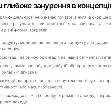
ш глибоке занурення в концепц
рямку діяльності не означає початок з нуля, а скоріше
шення результатів з використанням наявних знань, техн
и різні форми, зокрема:
продукту: модифікація основного продукту або додаванн
 на ринку.
орієнтації на ринку: орієнтація на інший сегмент клієнті
каналу: зміна способу дистрибуції або продажу продук
 онлайн-підписки).
огічний поворот: перехід на нову технологічну платфо
ктивності або масштабованості.
бізнес-моделі: зміна способу отримання доходу, наприк
рного доходу.