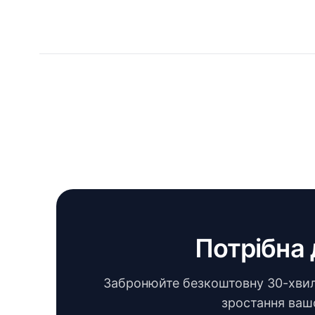
Потрібна 
Забронюйте безкоштовну 30-хвили
зростання вашо