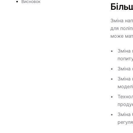
Висновок
Біль
Зміна нап
для поліп
може мат
Зміна 
попиту
Зміна 
Зміна 
моделі
Технол
проду
Зміна 
регуля