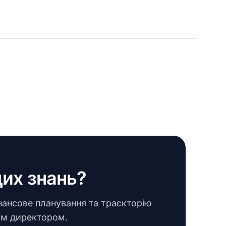
цих знань?
нансове планування та траєкторію
ним директором.