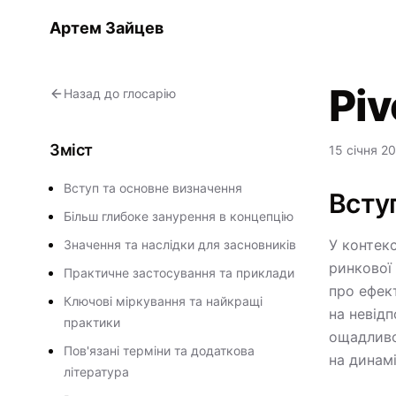
Артем Зайцев
Piv
Назад до глосарію
Зміст
15 січня 20
Вступ та основне визначення
Всту
Більш глибоке занурення в концепцію
У контекс
Значення та наслідки для засновників
ринкової 
Практичне застосування та приклади
про ефект
Ключові міркування та найкращі
на невідп
практики
ощадливо
Пов'язані терміни та додаткова
на динам
література