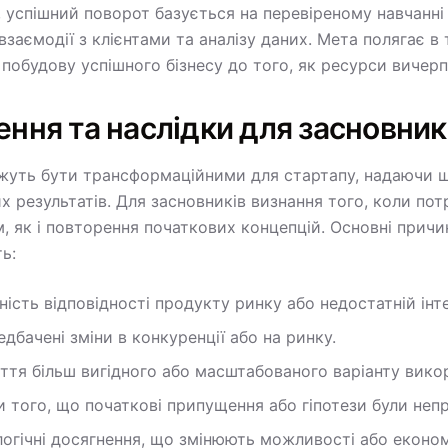
 успішний поворот базується на перевіреному навчанні
взаємодії з клієнтами та аналізу даних. Мета полягає 
 побудову успішного бізнесу до того, як ресурси вичер
ння та наслідки для засновник
жуть бути трансформаційними для стартапу, надаючи шля
х результатів. Для засновників визнання того, коли пот
, як і повторення початкових концепцій. Основні причи
ь:
ність відповідності продукту ринку або недостатній інт
дбачені зміни в конкуренції або на ринку.
ття більш вигідного або масштабованого варіанту вико
 того, що початкові припущення або гіпотези були неп
огічні досягнення, що змінюють можливості або економ