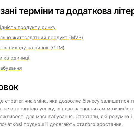
зані терміни та додаткова літе
ідність продукту ринку
ально життєздатний продукт (MVP)
гія виходу на ринок (GTM)
міка одиниці
абування
овок
е стратегічна зміна, яка дозволяє бізнесу залишатися 
т не є гарантією успіху, він дає засновникам можливіст
ожливості для масштабування. Стартапи, які розумно і
початкові труднощі і досягають сталого зростання.