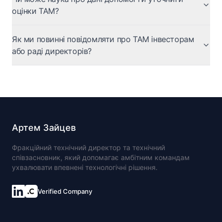
оцінки TAM?
Як ми повинні повідомляти про TAM інвесторам
або раді директорів?
Артем Зайцев
Фракційний технічний директор та технічний
співзасновник, який допомагає амбітним командам
ухвалювати впевнені технологічні рішення.
Verified Company