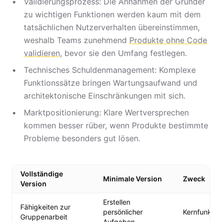
Validierungsprozess: Die Annahmen der Gründer
zu wichtigen Funktionen werden kaum mit dem
tatsächlichen Nutzerverhalten übereinstimmen,
weshalb Teams zunehmend
Produkte ohne Code
validieren
, bevor sie den Umfang festlegen.
Technisches Schuldenmanagement: Komplexe
Funktionssätze bringen Wartungsaufwand und
architektonische Einschränkungen mit sich.
Marktpositionierung: Klare Wertversprechen
kommen besser rüber, wenn Produkte bestimmte
Probleme besonders gut lösen.
Vollständige
Minimale Version
Zweck
Version
Erstellen
Fähigkeiten zur
persönlicher
Kernfunktion
Gruppenarbeit
Aufgaben