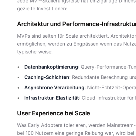
Jede
MVP-Skalierungsreise
hat einzigartige Dimens
gezielte Investitionen:
Architektur und Performance-Infrastruktu
MVPs sind selten für Scale architektiert. Architekto
ermöglichen, werden zu Engpässen wenn das Nutzer
typischerweise:
Datenbankoptimierung
: Query-Performance-Tun
Caching-Schichten
: Redundante Berechnung un
Asynchrone Verarbeitung
: Nicht-Echtzeit-Oper
Infrastruktur-Elastizität
: Cloud-Infrastruktur fü
User Experience bei Scale
Was Early Adopters tolerieren, werden Mainstream-
bei 100 Nutzern eine geringe Reibung war, wird bei