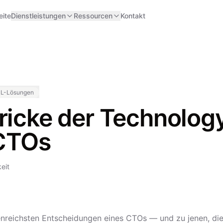
eite
Dienstleistungen
Ressourcen
Kontakt
ML-Lösungen
tricke der Technolo
 CTOs
eit
nreichsten Entscheidungen eines CTOs — und zu jenen, di