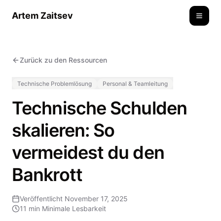
Artem Zaitsev
Toggle
Zurück zu den Ressourcen
Technische Problemlösung
Personal & Teamleitung
Technische Schulden
skalieren: So
vermeidest du den
Bankrott
Veröffentlicht
November 17, 2025
11 min
Minimale Lesbarkeit