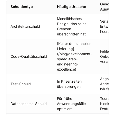
Geschäf
Schuldentyp
Häufige Ursache
Auswir
Monolithisches
Verlangs
Design, das seine
Architekturschuld
Entwickl
Grenzen
Koordina
überschritten hat
[Kultur der schnellen
Lieferung]
Fehler n
(/blog/development-
Code-Qualitätsschuld
Onboard
speed-trap-
verlangs
engineering-
excellence)
Angst vo
In Krisenzeiten
Test-Schuld
Änderung
übersprungen
häufen s
Für frühe
Teure Mi
Datenschema-Schuld
Anwendungsfälle
blockier
optimiert
Features