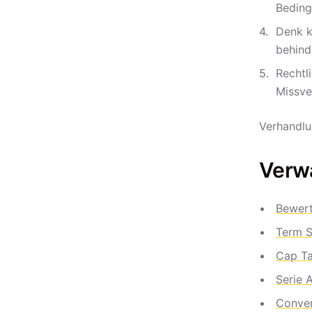
Beding
Denk k
behind
Rechtl
Missve
Verhandlun
Verwa
Bewer
Term S
Cap Ta
Serie 
Conver