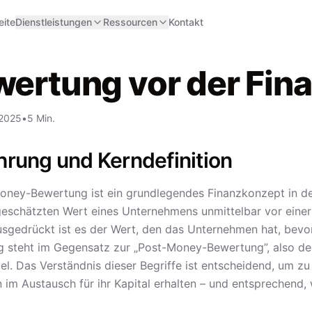
eite
Dienstleistungen
Ressourcen
Kontakt
ertung vor der Fin
 2025
•
5 Min.
hrung und Kerndefinition
oney-Bewertung ist ein grundlegendes Finanzkonzept in der
geschätzten Wert eines Unternehmens unmittelbar vor einer 
usgedrückt ist es der Wert, den das Unternehmen hat, bevor
 steht im Gegensatz zur „Post-Money-Bewertung”, also d
tel. Das Verständnis dieser Begriffe ist entscheidend, um
n im Austausch für ihr Kapital erhalten – und entsprechend