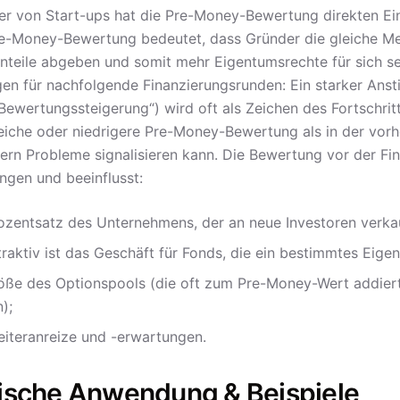
er von Start-ups hat die Pre-Money-Bewertung direkten Einf
e-Money-Bewertung bedeutet, dass Gründer die gleiche Me
nteile abgeben und somit mehr Eigentumsrechte für sich sel
en für nachfolgende Finanzierungsrunden: Ein starker An
Bewertungssteigerung“) wird oft als Zeichen des Fortschrit
eiche oder niedrigere Pre-Money-Bewertung als in der vorh
ern Probleme signalisieren kann. Die Bewertung vor der Fin
ngen und beeinflusst:
ozentsatz des Unternehmens, der an neue Investoren verka
traktiv ist das Geschäft für Fonds, die ein bestimmtes Eige
öße des Optionspools (die oft zum Pre-Money-Wert addiert
);
eiteranreize und -erwartungen.
ische Anwendung & Beispiele