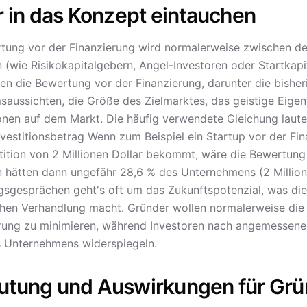
r in das Konzept eintauchen
tung vor der Finanzierung wird normalerweise zwischen de
n (wie Risikokapitalgebern, Angel-Investoren oder Startkap
sen die Bewertung vor der Finanzierung, darunter die bishe
aussichten, die Größe des Zielmarktes, das geistige Eige
onen auf dem Markt. Die häufig verwendete Gleichung la
nvestitionsbetrag Wenn zum Beispiel ein Startup vor der Fin
stition von 2 Millionen Dollar bekommt, wäre die Bewertung 
n hätten dann ungefähr 28,6 % des Unternehmens (2 Millionen
sgesprächen geht's oft um das Zukunftspotenzial, was die
chen Verhandlung macht. Gründer wollen normalerweise di
ung zu minimieren, während Investoren nach angemessenen 
 Unternehmens widerspiegeln.
utung und Auswirkungen für Grü