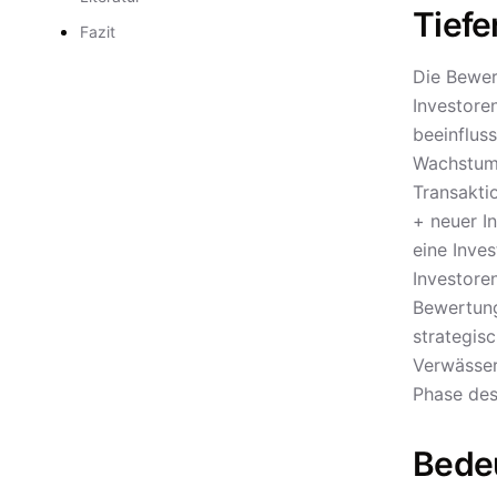
Tiefe
Fazit
Die Bewer
Investore
beeinflus
Wachstums
Transakti
+ neuer I
eine Inve
Investore
Bewertung
strategis
Verwässer
Phase des
Bede