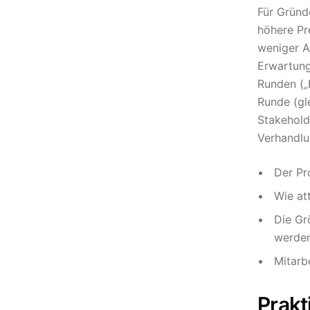
Für Gründ
höhere Pr
weniger A
Erwartung
Runden („
Runde (gl
Stakehold
Verhandlu
Der Pr
Wie at
Die Gr
werden
Mitarb
Prakt