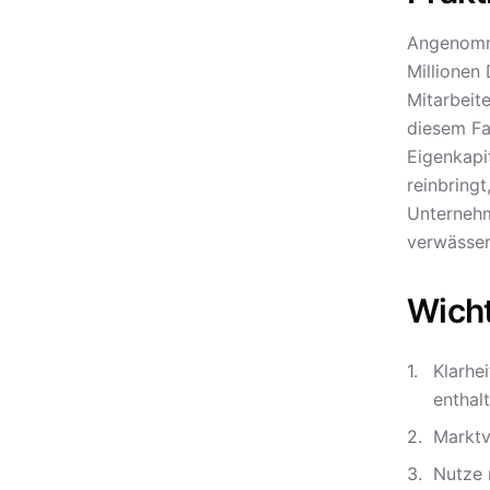
Angenomme
Millionen 
Mitarbeit
diesem Fa
Eigenkapi
reinbring
Unternehm
verwässer
Wich
Klarhe
enthalt
Marktv
Nutze 