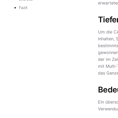
erwartete
Fazit
Tiefe
Um die CA
Inhalten,
bestimmte
gewonnene
der im Ze
mit Multi
das Ganze
Bede
Ein übers
Verwendu