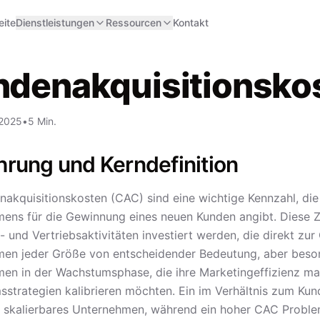
eite
Dienstleistungen
Ressourcen
Kontakt
ndenakquisitionsko
 2025
•
5 Min.
hrung und Kerndefinition
nakquisitionskosten (CAC) sind eine wichtige Kennzahl, die
ens für die Gewinnung eines neuen Kunden angibt. Diese Zah
- und Vertriebsaktivitäten investiert werden, die direkt z
en jeder Größe von entscheidender Bedeutung, aber besond
en in der Wachstumsphase, die ihre Marketingeffizienz max
strategien kalibrieren möchten. Ein im Verhältnis zum Kund
 skalierbares Unternehmen, während ein hoher CAC Problem