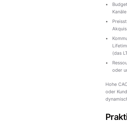
Budget
Kanäle
Preiss
Akquis
Kommun
Lifeti
(das L
Ressou
oder u
Hohe CACs
oder Kund
dynamisch
Prakt