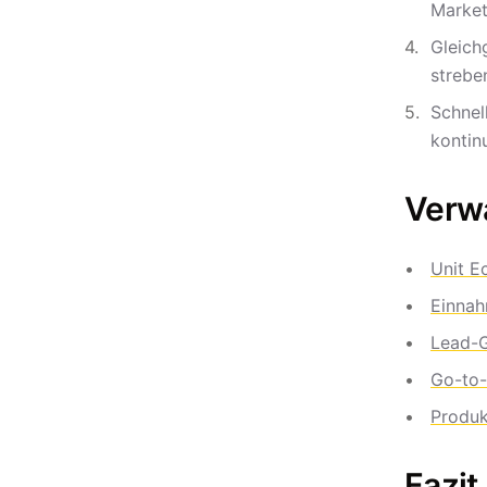
Market
Gleich
strebe
Schnel
kontinu
Verwa
Unit E
Einna
Lead-G
Go-to-
Produk
Fazit