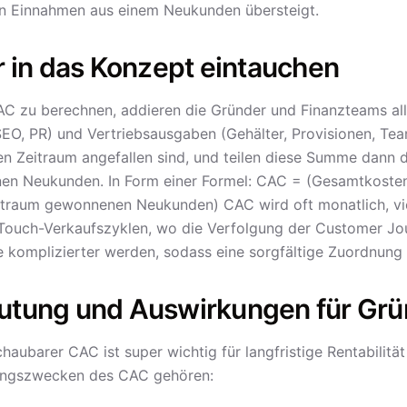
n Einnahmen aus einem Neukunden übersteigt.
r in das Konzept eintauchen
C zu berechnen, addieren die Gründer und Finanzteams al
 SEO, PR) und Vertriebsausgaben (Gehälter, Provisionen, Tea
n Zeitraum angefallen sind, und teilen diese Summe dann d
n Neukunden. In Form einer Formel: CAC = (Gesamtkosten f
itraum gewonnenen Neukunden) CAC wird oft monatlich, viert
-Touch-Verkaufszyklen, wo die Verfolgung der Customer J
 komplizierter werden, sodass eine sorgfältige Zuordnung d
utung und Auswirkungen für Grü
chaubarer CAC ist super wichtig für langfristige Rentabilit
ngszwecken des CAC gehören: