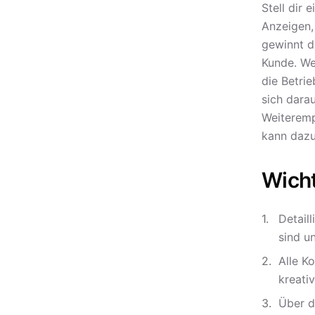
Stell dir
Anzeigen,
gewinnt d
Kunde. We
die Betri
sich dara
Weiteremp
kann dazu
Wich
Detail
sind u
Alle K
kreati
Über d