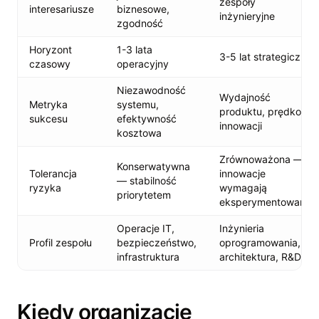
zespoły
interesariusze
biznesowe,
inżynieryjne
zgodność
Horyzont
1-3 lata
3-5 lat strategiczny
czasowy
operacyjny
Niezawodność
Wydajność
Metryka
systemu,
produktu, prędkość
sukcesu
efektywność
innowacji
kosztowa
Zrównoważona —
Konserwatywna
Tolerancja
innowacje
— stabilność
ryzyka
wymagają
priorytetem
eksperymentowania
Operacje IT,
Inżynieria
Profil zespołu
bezpieczeństwo,
oprogramowania,
infrastruktura
architektura, R&D
Kiedy organizacje