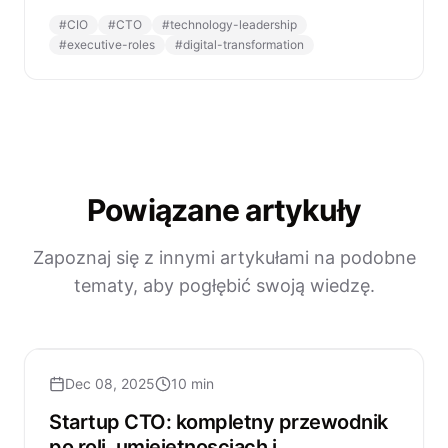
#
CIO
#
CTO
#
technology-leadership
#
executive-roles
#
digital-transformation
Powiązane artykuły
Zapoznaj się z innymi artykułami na podobne
tematy, aby pogłębić swoją wiedzę.
Dec 08, 2025
10 min
Startup CTO: kompletny przewodnik
po roli, umiejetnosciach i