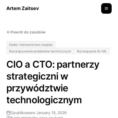
Artem Zaitsev
Toggle
Powrót do zasobów
Kadry i kierownictwo zespołu
Rozwiązywanie problemów technicznych
Rozwiązania AI i ML
CIO a CTO: partnerzy
strategiczni w
przywództwie
technologicznym
Opublikowano
January 19, 2026
8 min
minimalny czas czytania