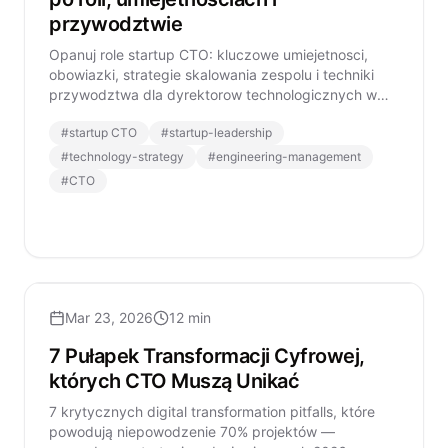
przywodztwie
Opanuj role startup CTO: kluczowe umiejetnosci,
obowiazki, strategie skalowania zespolu i techniki
przywodztwa dla dyrektorow technologicznych w
nowoczesnych startupach.
#
startup CTO
#
startup-leadership
#
technology-strategy
#
engineering-management
#
CTO
Mar 23, 2026
12 min
7 Pułapek Transformacji Cyfrowej,
których CTO Muszą Unikać
7 krytycznych digital transformation pitfalls, które
powodują niepowodzenie 70% projektów —