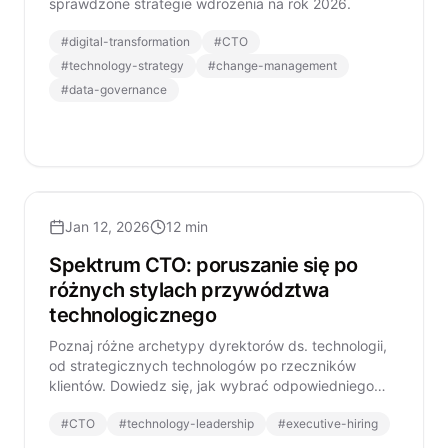
sprawdzone strategie wdrożenia na rok 2026.
#
digital-transformation
#
CTO
#
technology-strategy
#
change-management
#
data-governance
Jan 12, 2026
12 min
Spektrum CTO: poruszanie się po
różnych stylach przywództwa
technologicznego
Poznaj różne archetypy dyrektorów ds. technologii,
od strategicznych technologów po rzeczników
klientów. Dowiedz się, jak wybrać odpowiedniego
lidera technologicznego dla potrzeb twojej
#
CTO
#
technology-leadership
#
executive-hiring
organizacji.