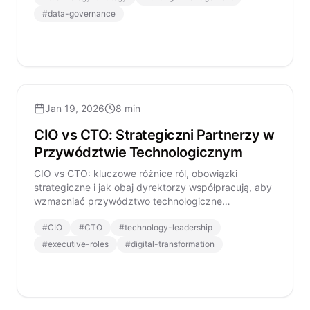
#
data-governance
Jan 19, 2026
8 min
CIO vs CTO: Strategiczni Partnerzy w
Przywództwie Technologicznym
CIO vs CTO: kluczowe różnice ról, obowiązki
strategiczne i jak obaj dyrektorzy współpracują, aby
wzmacniać przywództwo technologiczne
organizacji.
#
CIO
#
CTO
#
technology-leadership
#
executive-roles
#
digital-transformation