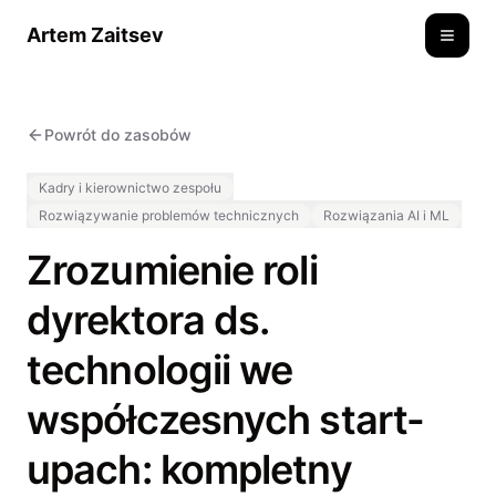
Artem Zaitsev
Toggle
Powrót do zasobów
Kadry i kierownictwo zespołu
Rozwiązywanie problemów technicznych
Rozwiązania AI i ML
Zrozumienie roli
dyrektora ds.
technologii we
współczesnych start-
upach: kompletny