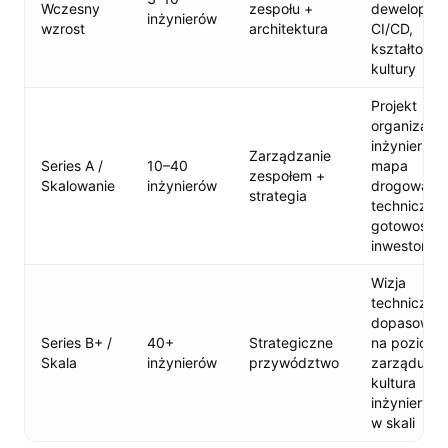
Wczesny
zespołu +
dewelopersk
inżynierów
wzrost
architektura
CI/CD,
kształtowan
kultury
Projekt
organizacji
inżynierskie
Zarządzanie
Series A /
10–40
mapa
zespołem +
Skalowanie
inżynierów
drogowa
strategia
techniczna,
gotowość n
inwestorów
Wizja
techniczna,
dopasowan
Series B+ /
40+
Strategiczne
na poziomi
Skala
inżynierów
przywództwo
zarządu,
kultura
inżynieryjn
w skali