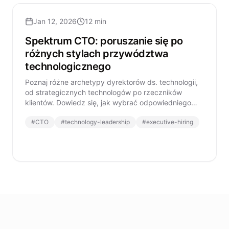
Jan 12, 2026
12 min
Spektrum CTO: poruszanie się po
różnych stylach przywództwa
technologicznego
Poznaj różne archetypy dyrektorów ds. technologii,
od strategicznych technologów po rzeczników
klientów. Dowiedz się, jak wybrać odpowiedniego
lidera technologicznego dla potrzeb twojej
#
CTO
#
technology-leadership
#
executive-hiring
organizacji.