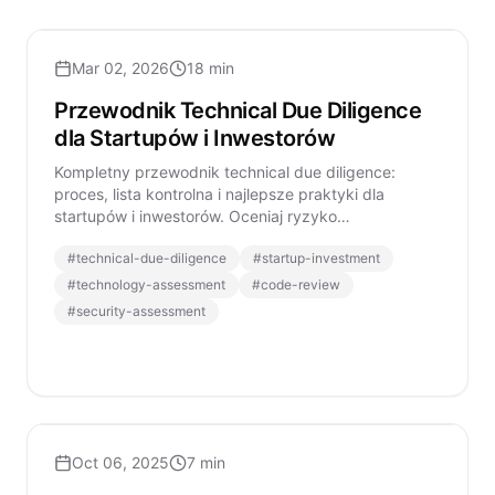
Mar 02, 2026
18 min
Przewodnik Technical Due Diligence
dla Startupów i Inwestorów
Kompletny przewodnik technical due diligence:
proces, lista kontrolna i najlepsze praktyki dla
startupów i inwestorów. Oceniaj ryzyko
technologiczne skutecznie.
#
technical-due-diligence
#
startup-investment
#
technology-assessment
#
code-review
#
security-assessment
Oct 06, 2025
7 min