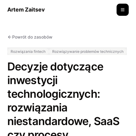
Artem Zaitsev
Toggle
Powrót do zasobów
Rozwiązania fintech
Rozwiązywanie problemów technicznych
Decyzje dotyczące
inwestycji
technologicznych:
rozwiązania
niestandardowe, SaaS
czy procesy