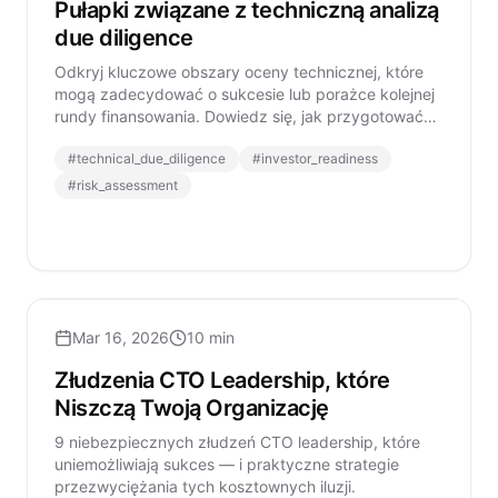
Pułapki związane z techniczną analizą
due diligence
Odkryj kluczowe obszary oceny technicznej, które
mogą zadecydować o sukcesie lub porażce kolejnej
rundy finansowania. Dowiedz się, jak przygotować
się do technicznej analizy due diligence
#
technical_due_diligence
#
investor_readiness
przeprowadzanej przez inwestorów.
#
risk_assessment
Mar 16, 2026
10 min
Złudzenia CTO Leadership, które
Niszczą Twoją Organizację
9 niebezpiecznych złudzeń CTO leadership, które
uniemożliwiają sukces — i praktyczne strategie
przezwyciężania tych kosztownych iluzji.