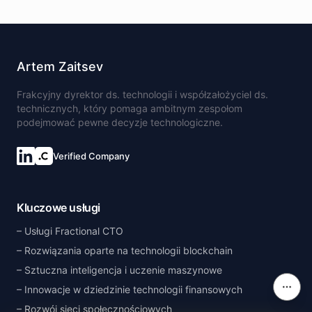
Artem Zaitsev
Frakcyjny dyrektor ds. technologii i współzałożyciel ds.
technicznych, który pomaga ambitnym zespołom
podejmować pewne decyzje technologiczne.
Verified Company
Kluczowe usługi
Usługi Fractional CTO
Rozwiązania oparte na technologii blockchain
Sztuczna inteligencja i uczenie maszynowe
Innowacje w dziedzinie technologii finansowych
Na tej
Rozwój sieci społecznościowych