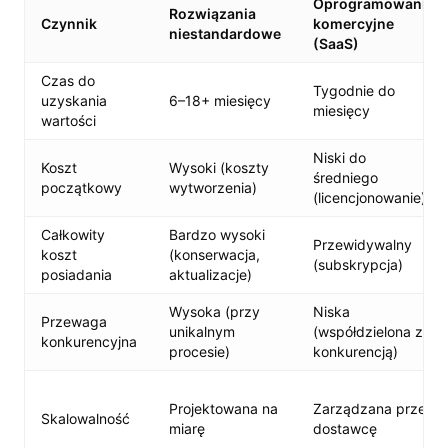
Oprogramowanie
Rozwiązania
Czynnik
komercyjne
niestandardowe
(SaaS)
Czas do
Tygodnie do
uzyskania
6–18+ miesięcy
miesięcy
wartości
Niski do
Koszt
Wysoki (koszty
średniego
początkowy
wytworzenia)
(licencjonowanie)
Całkowity
Bardzo wysoki
Przewidywalny
koszt
(konserwacja,
(subskrypcja)
posiadania
aktualizacje)
Wysoka (przy
Niska
Przewaga
unikalnym
(współdzielona z
konkurencyjna
procesie)
konkurencją)
Projektowana na
Zarządzana przez
Skalowalność
miarę
dostawcę