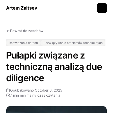
Artem Zaitsev
Toggle
Powrót do zasobów
Rozwiązania fintech
Rozwiązywanie problemów technicznych
Pułapki związane z
techniczną analizą due
diligence
Opublikowano
October 6, 2025
7 min
minimalny czas czytania