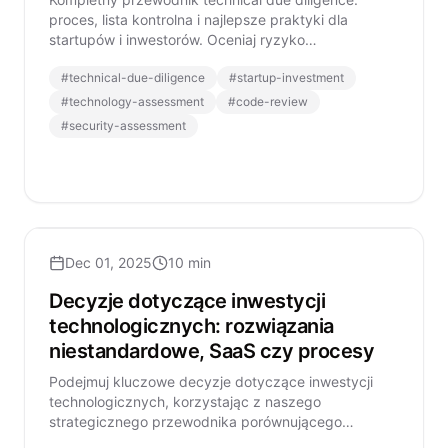
proces, lista kontrolna i najlepsze praktyki dla
startupów i inwestorów. Oceniaj ryzyko
technologiczne skutecznie.
#
technical-due-diligence
#
startup-investment
#
technology-assessment
#
code-review
#
security-assessment
Dec 01, 2025
10 min
Decyzje dotyczące inwestycji
technologicznych: rozwiązania
niestandardowe, SaaS czy procesy
Podejmuj kluczowe decyzje dotyczące inwestycji
technologicznych, korzystając z naszego
strategicznego przewodnika porównującego
niestandardowe rozwiązania programistyczne,