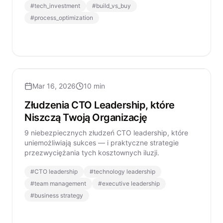
#
tech_investment
#
build_vs_buy
oprogramowanie komercyjne i optymalizację
procesów w celu osiągnięcia sukcesu biznesowego.
#
process_optimization
Mar 16, 2026
10 min
Złudzenia CTO Leadership, które
Niszczą Twoją Organizację
9 niebezpiecznych złudzeń CTO leadership, które
uniemożliwiają sukces — i praktyczne strategie
przezwyciężania tych kosztownych iluzji.
#
CTO leadership
#
technology leadership
#
team management
#
executive leadership
#
business strategy