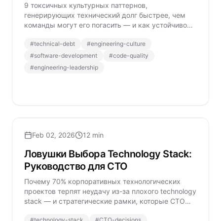
9 токсичных культурных паттернов,
генерирующих технический долг быстрее, чем
команды могут его погасить — и как устойчиво
трансформировать инженерную организацию.
#
technical-debt
#
engineering-culture
#
software-development
#
code-quality
#
engineering-leadership
Feb 02, 2026
12 min
Ловушки Выбора Technology Stack:
Руководство для CTO
Почему 70% корпоративных технологических
проектов терпят неудачу из-за плохого technology
stack — и стратегические рамки, которые CTO
используют для избежания дорогостоящих
#
technology-stack
#
CTO-decisions
ошибок.