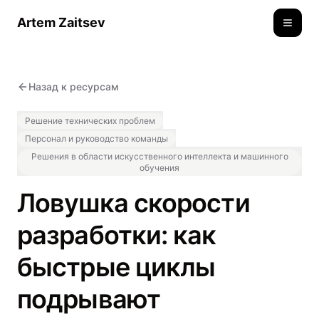
Artem Zaitsev
Toggle
Назад к ресурсам
Решение технических проблем
Персонал и руководство команды
Решения в области искусственного интеллекта и машинного
обучения
Ловушка скорости
разработки: как
быстрые циклы
подрывают