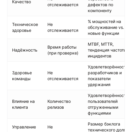
Качество
отслеживается
дефектов по
компоненту
% мощностей на
Техническое
Не
обслуживание vs.
здоровье
отслеживается
новые функции
MTBF, MTTR,
Время работы
Надёжность
тенденция частоты
(при проверке)
инцидентов
Удовлетворённость
Здоровье
Не
разработчиков и
команды
отслеживается
показатели
удержания
Удовлетворённость
Влияние на
Количество
пользователей
клиента
релизов
отгруженными
функциями
Размер бэклога
Управление
Не
технического долга