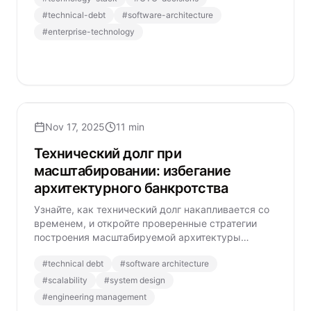
#
technical-debt
#
software-architecture
#
enterprise-technology
Nov 17, 2025
11 min
Технический долг при
масштабировании: избегание
архитектурного банкротства
Узнайте, как технический долг накапливается со
временем, и откройте проверенные стратегии
построения масштабируемой архитектуры
программного обеспечения для долгосрочного
#
technical debt
#
software architecture
роста.
#
scalability
#
system design
#
engineering management