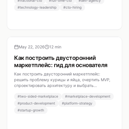
#
fractional-cto
#
full-time-cto
#
dev-agency
основателей.
#
technology-leadership
#
cto-hiring
May 22, 2026
12 min
Как построить двусторонний
маркетплейс: гид для основателя
Как построить двусторонний маркетплейс:
решить проблему курицы и яйца, очертить MVP,
спроектировать архитектуру и выбрать
работающую модель монетизации.
#
two-sided-marketplace
#
marketplace-development
#
product-development
#
platform-strategy
#
startup-growth