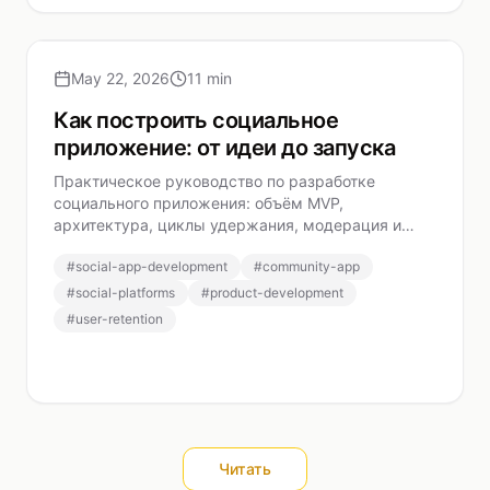
May 22, 2026
11 min
Как построить социальное
приложение: от идеи до запуска
Практическое руководство по разработке
социального приложения: объём MVP,
архитектура, циклы удержания, модерация и
преодоление проблемы холодного старта.
#
social-app-development
#
community-app
#
social-platforms
#
product-development
#
user-retention
Читать