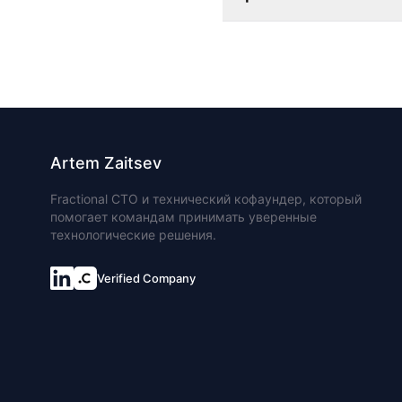
Artem Zaitsev
Fractional CTO и технический кофаундер, который
помогает командам принимать уверенные
технологические решения.
Verified Company