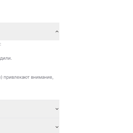
:
дили.
ы) привлекают внимание,