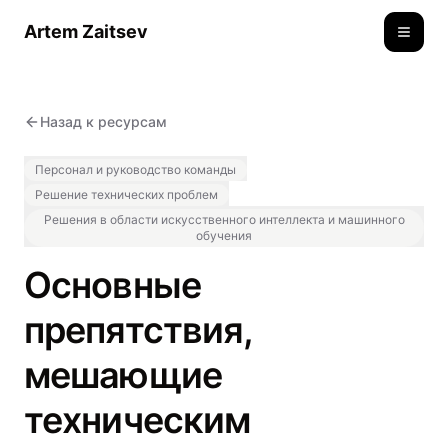
Artem Zaitsev
Toggle
Назад к ресурсам
Персонал и руководство команды
Решение технических проблем
Решения в области искусственного интеллекта и машинного
обучения
Основные
препятствия,
мешающие
техническим