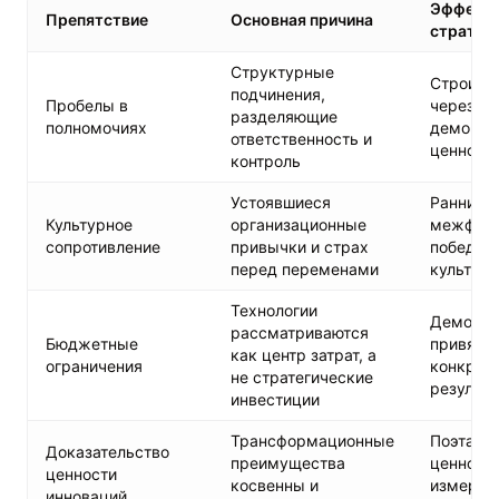
Эффекти
Препятствие
Основная причина
стратег
Структурные
Строить 
подчинения,
Пробелы в
через от
разделяющие
полномочиях
демонст
ответственность и
ценност
контроль
Устоявшиеся
Ранние
Культурное
организационные
межфунк
сопротивление
привычки и страх
победы,
перед переменами
культур
Технологии
Демонст
рассматриваются
Бюджетные
привязан
как центр затрат, а
ограничения
конкрет
не стратегические
результ
инвестиции
Трансформационные
Поэтапн
Доказательство
преимущества
ценности
ценности
косвенны и
измери
инноваций