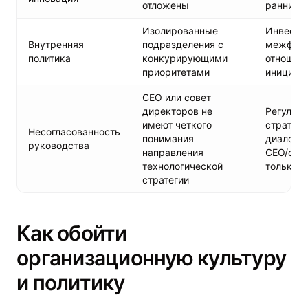
отложены
ранними
Изолированные
Инвести
Внутренняя
подразделения с
межфунк
политика
конкурирующими
отношени
приоритетами
инициат
CEO или совет
директоров не
Регуляр
имеют четкого
стратеги
Несогласованность
понимания
диалог н
руководства
направления
CEO/сове
технологической
только I
стратегии
Как обойти
организационную культуру
и политику