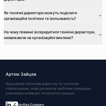
Як технічні директори можуть подолати
організаційні політики та ізольованість?
На чому повинні зосередитися технічні директори,
незважаючи на організаційні виклики?
Артем Зайцев
Фракційний технічний директор та технічний
співзасновник, який допомагає амбітним командам
ухвалювати впевнені технологічні рішення.
Verified Company