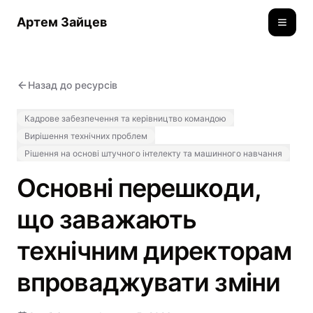
Артем Зайцев
Toggle
Назад до ресурсів
Кадрове забезпечення та керівництво командою
Вирішення технічних проблем
Рішення на основі штучного інтелекту та машинного навчання
Основні перешкоди,
що заважають
технічним директорам
впроваджувати зміни