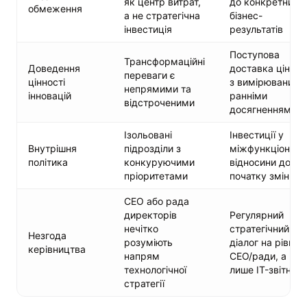
як центр витрат,
до конкретних
обмеження
а не стратегічна
бізнес-
інвестиція
результатів
Поступова
Трансформаційні
Доведення
доставка ціннос
переваги є
цінності
з вимірюваними
непрямими та
інновацій
ранніми
відстроченими
досягненнями
Ізольовані
Інвестиції у
Внутрішня
підрозділи з
міжфункціональ
політика
конкуруючими
відносини до
пріоритетами
початку змін
CEO або рада
директорів
Регулярний
нечітко
стратегічний
Незгода
розуміють
діалог на рівні
керівництва
напрям
CEO/ради, а не
технологічної
лише IT-звітніст
стратегії