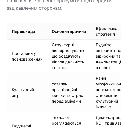
поліпшення, які легко зрозуміти і підтвердити
зацікавленим сторонам.
Ефективна
Перешкода
Основна причина
стратегія
Структурні
Будуйте
підпорядкування,
авторитет через
Прогалини у
що розділяють
відносини та
повноваженнях
відповідальність і
демонстрацію
контроль
цінності
Ранні
Усталені
міжфункціональ
Культурний
організаційні
перемоги, що
опір
звички та страх
створюють
перед змінами
культурний
імпульс
Технології
Демонстрація
розглядаються
ROI, прив'язана
Бюджетні