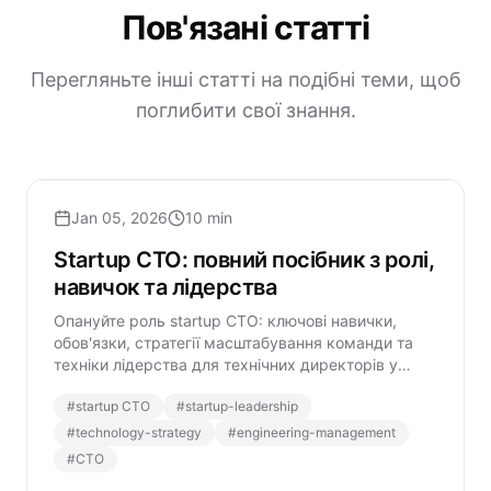
Пов'язані статті
Перегляньте інші статті на подібні теми, щоб
поглибити свої знання.
Jan 05, 2026
10 min
Startup CTO: повний посібник з ролі,
навичок та лідерства
Опануйте роль startup CTO: ключові навички,
обов'язки, стратегії масштабування команди та
техніки лідерства для технічних директорів у
сучасних стартапах.
#
startup CTO
#
startup-leadership
#
technology-strategy
#
engineering-management
#
CTO