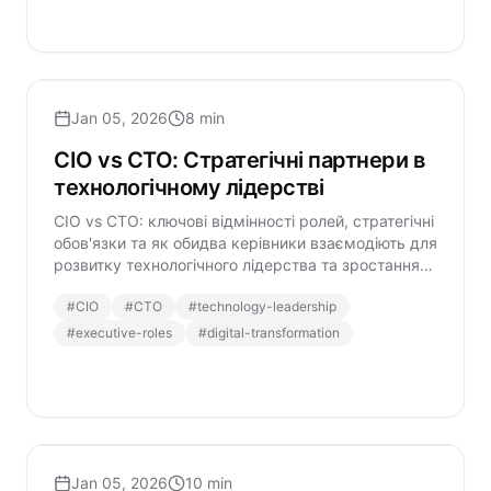
Jan 05, 2026
8 min
CIO vs CTO: Стратегічні партнери в
технологічному лідерстві
CIO vs CTO: ключові відмінності ролей, стратегічні
обов'язки та як обидва керівники взаємодіють для
розвитку технологічного лідерства та зростання
бізнесу.
#
CIO
#
CTO
#
technology-leadership
#
executive-roles
#
digital-transformation
Jan 05, 2026
10 min