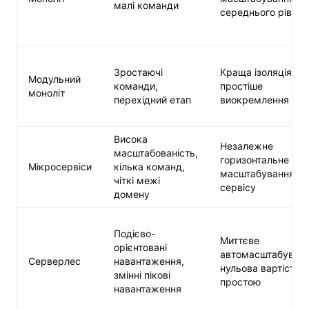
малі команди
середнього рівня
Зростаючі
Краща ізоляція,
Модульний
команди,
простіше
моноліт
перехідний етап
виокремлення
Висока
Незалежне
масштабованість,
горизонтальне
Мікросервіси
кілька команд,
масштабування по
чіткі межі
сервісу
домену
Подієво-
Миттєве
орієнтовані
автомасштабуванн
Серверлес
навантаження,
нульова вартість
змінні пікові
простою
навантаження