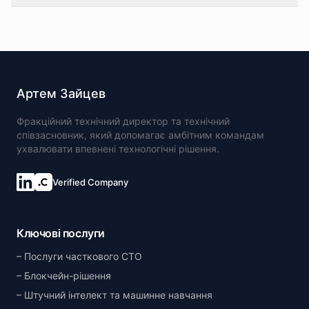
Артем Зайцев
Фракційний технічний директор та технічний
співзасновник, який допомагає амбітним командам
ухвалювати впевнені технологічні рішення.
Verified Company
Ключові послуги
Послуги часткового CTO
Блокчейн-рішення
Штучний інтелект та машинне навчання