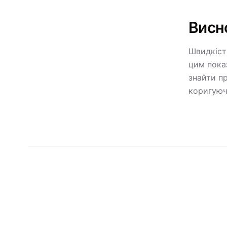
Висн
Швидкіст
цим пока
знайти п
коригуюч