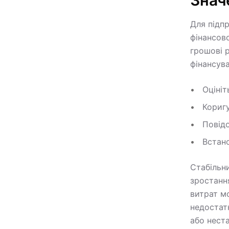
Значе
Для підп
фінансов
грошові 
фінансув
Оцініт
Коригу
Повідо
Встано
Стабільн
зростанн
витрат м
недостат
або неста