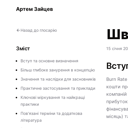
Артем Зайцев
Шв
Назад до глосарію
Зміст
15 січня 20
Вступ та основне визначення
Всту
Більш глибоке занурення в концепцію
Burn Rate
Значення та наслідки для засновників
кошти пр
Практичне застосування та приклади
компаній
Ключові міркування та найкращі
прибуток,
практики
фінансува
Пов'язані терміни та додаткова
місяць) т
література