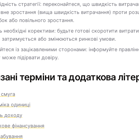
ідність стратегії: переконайтеся, що швидкість витрач
ивне зростання (вища швидкість витрачання) проти ро
ок або повільного зростання.
ь необхідні корективи: будьте готові скоротити витрати
в затримується або змінюються ринкові умови.
йтеся із зацікавленими сторонами: інформуйте правлінн
 може підірвати довіру.
зані терміни та додаткова літе
 смуга
міка одиниці
ь доходу
кове фінансування
абування