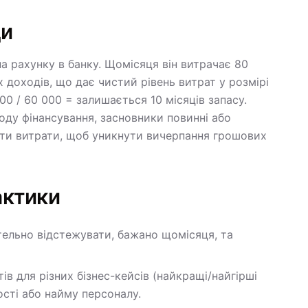
ди
 на рахунку в банку. Щомісяця він витрачає 80
х доходів, що дає чистий рівень витрат у розмірі
0 / 60 000 = залишається 10 місяців запасу.
оду фінансування, засновники повинні або
ити витрати, щоб уникнути вичерпання грошових
актики
тельно відстежувати, бажано щомісяця, та
в для різних бізнес-кейсів (найкращі/найгірші
ості або найму персоналу.