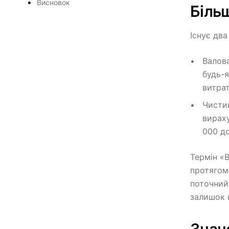
Висновок
Біль
Існує дв
Валова
будь-я
витрат
Чистий
вираху
000 до
Термін «B
протягом
поточний 
залишок г