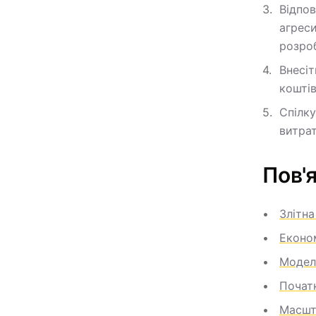
Відпов
агрес
розроб
Внесіт
кошті
Спілку
витрат
Пов'я
Злітна
Еконо
Модел
Почат
Масшт