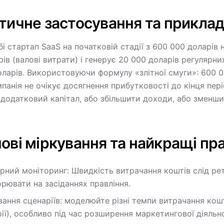
тичне застосування та прикла
бі стартап SaaS на початковій стадії з 600 000 доларів
ів (валові витрати) і генерує 20 000 доларів регулярни
ларів. Використовуючи формулу «злітної смуги»: 600 00
анія не очікує досягнення прибутковості до кінця пері
 додатковий капітал, або збільшити доходи, або зменш
ові міркування та найкращі пр
рний моніторинг: Швидкість витрачання коштів слід ре
рювати на засіданнях правління.
ання сценаріїв: моделюйте різні темпи витрачання кошті
ії), особливо під час розширення маркетингової діяльн