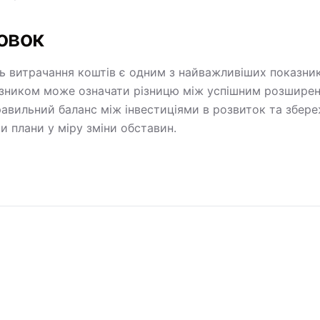
овок
ь витрачання коштів є одним з найважливіших показникі
зником може означати різницю між успішним розширенн
равильний баланс між інвестиціями в розвиток та збер
и плани у міру зміни обставин.