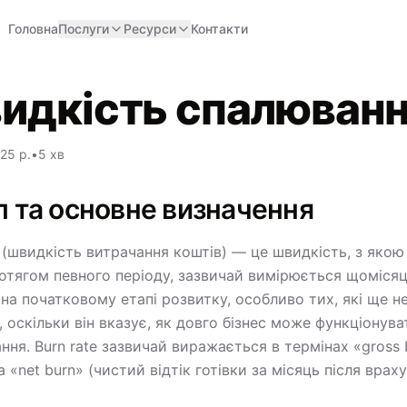
Головна
Послуги
Ресурси
Контакти
идкість спалюван
25 р.
•
5 хв
п та основне визначення
 (швидкість витрачання коштів) — це швидкість, з якою 
отягом певного періоду, зазвичай вимірюється щомісяц
 на початковому етапі розвитку, особливо тих, які ще 
 оскільки він вказує, як довго бізнес може функціонув
ння. Burn rate зазвичай виражається в термінах «gross 
а «net burn» (чистий відтік готівки за місяць після вра