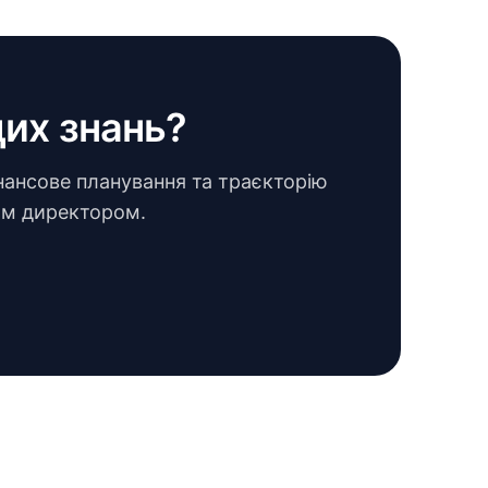
цих знань?
нансове планування та траєкторію
ним директором.