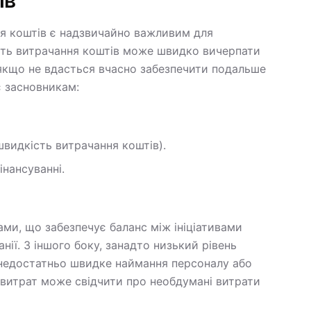
ів
ня коштів є надзвичайно важливим для
сть витрачання коштів може швидко вичерпати
якщо не вдасться вчасно забезпечити подальше
є засновникам:
видкість витрачання коштів).
нансуванні.
ами, що забезпечує баланс між ініціативами
ії. З іншого боку, занадто низький рівень
 недостатньо швидке наймання персоналу або
 витрат може свідчити про необдумані витрати