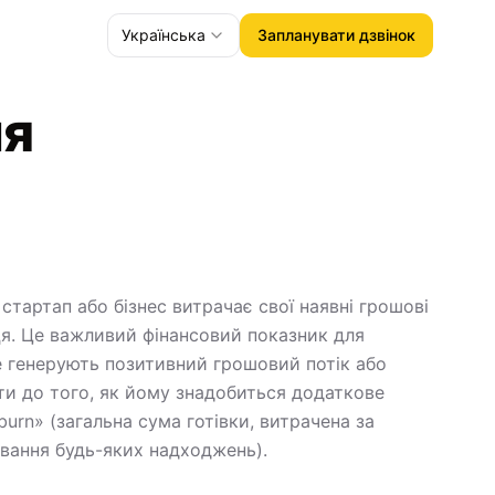
Українська
Запланувати дзвінок
ня
стартап або бізнес витрачає свої наявні грошові
я. Це важливий фінансовий показник для
не генерують позитивний грошовий потік або
ати до того, як йому знадобиться додаткове
burn» (загальна сума готівки, витрачена за
хування будь-яких надходжень).