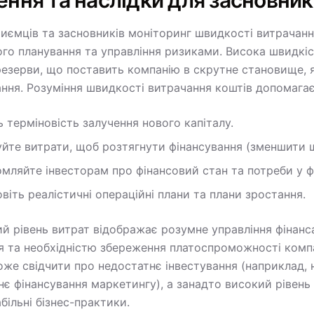
ння та наслідки для засновник
риємців та засновників моніторинг швидкості витрачан
ого планування та управління ризиками. Висока швидкі
резерви, що поставить компанію в скрутне становище, 
ання. Розуміння швидкості витрачання коштів допомага
ь терміновість залучення нового капіталу.
йте витрати, щоб розтягнути фінансування (зменшити ш
мляйте інвесторам про фінансовий стан та потреби у фі
віть реалістичні операційні плани та плани зростання.
ий рівень витрат відображає розумне управління фінанс
я та необхідністю збереження платоспроможності компан
оже свідчити про недостатнє інвестування (наприклад,
нє фінансування маркетингу), а занадто високий рівень
більні бізнес-практики.