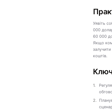
Прак
Уявіть со
000 долар
60 000 до
Якщо комп
залучити
коштів.
Ключ
Регуля
обгово
Планув
сценар