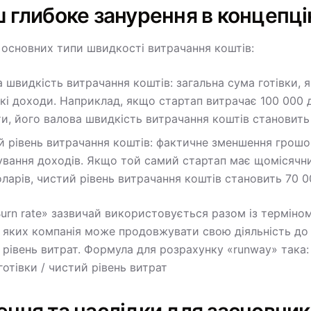
ш глибоке занурення в концепц
а основних типи швидкості витрачання коштів:
 швидкість витрачання коштів: загальна сума готівки,
кі доходи. Наприклад, якщо стартап витрачає 100 000 д
и, його валова швидкість витрачання коштів становить 
 рівень витрачання коштів: фактичне зменшення грошов
вання доходів. Якщо той самий стартап має щомісячний
ларів, чистий рівень витрачання коштів становить 70 0
urn rate» зазвичай використовується разом із терміном 
 яких компанія може продовжувати свою діяльність до
рівень витрат. Формула для розрахунку «runway» така: 
отівки / чистий рівень витрат