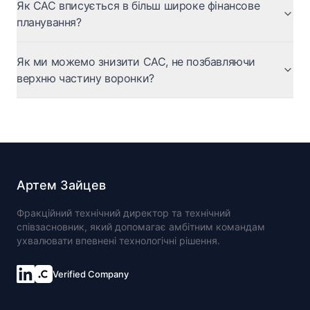
Як CAC вписується в більш широке фінансове
планування?
Як ми можемо знизити CAC, не позбавляючи
верхню частину воронки?
Артем Зайцев
Фракційний технічний директор та технічний
співзасновник, який допомагає амбітним командам
ухвалювати впевнені технологічні рішення.
Verified Company