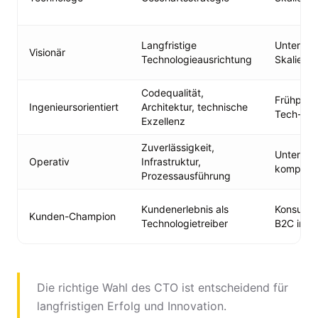
Langfristige
Unterneh
Visionär
Technologieausrichtung
Skalieru
Codequalität,
Frühphas
Ingenieursorientiert
Architektur, technische
Tech-Sta
Exzellenz
Zuverlässigkeit,
Unterneh
Operativ
Infrastruktur,
komplexe
Prozessausführung
Kundenerlebnis als
Konsump
Kunden-Champion
Technologietreiber
B2C in de
Die richtige Wahl des CTO ist entscheidend für
langfristigen Erfolg und Innovation.