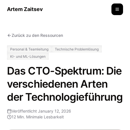
Artem Zaitsev
Toggle
Zurück zu den Ressourcen
Personal & Teamleitung
Technische Problemlösung
KI- und ML-Lösungen
Das CTO-Spektrum: Die
verschiedenen Arten
der Technologieführung
Veröffentlicht
January 12, 2026
12 Min.
Minimale Lesbarkeit