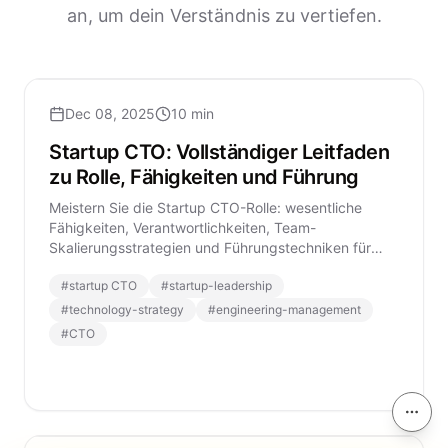
an, um dein Verständnis zu vertiefen.
Dec 08, 2025
10 min
Startup CTO: Vollständiger Leitfaden
zu Rolle, Fähigkeiten und Führung
Meistern Sie die Startup CTO-Rolle: wesentliche
Fähigkeiten, Verantwortlichkeiten, Team-
Skalierungsstrategien und Führungstechniken für
Technologieführer in modernen Startups.
#
startup CTO
#
startup-leadership
#
technology-strategy
#
engineering-management
#
CTO
Auf d