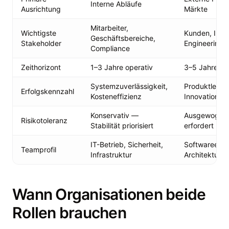
Interne Abläufe
Ausrichtung
Märkte
Mitarbeiter,
Wichtigste
Kunden, Inve
Geschäftsbereiche,
Stakeholder
Engineering
Compliance
Zeithorizont
1–3 Jahre operativ
3–5 Jahre st
Systemzuverlässigkeit,
Produktleistu
Erfolgskennzahl
Kosteneffizienz
Innovationsg
Konservativ —
Ausgewogen 
Risikotoleranz
Stabilität priorisiert
erfordert Ex
IT-Betrieb, Sicherheit,
Softwareengi
Teamprofil
Infrastruktur
Architektur, 
Wann Organisationen beide
Rollen brauchen