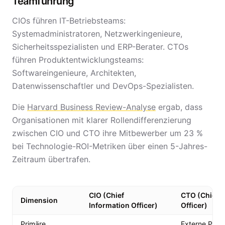
Teamführung
CIOs führen IT-Betriebsteams:
Systemadministratoren, Netzwerkingenieure,
Sicherheitsspezialisten und ERP-Berater. CTOs
führen Produktentwicklungsteams:
Softwareingenieure, Architekten,
Datenwissenschaftler und DevOps-Spezialisten.
Die
Harvard Business Review-Analyse
ergab, dass
Organisationen mit klarer Rollendifferenzierung
zwischen CIO und CTO ihre Mitbewerber um 23 %
bei Technologie-ROI-Metriken über einen 5-Jahres-
Zeitraum übertrafen.
CIO (Chief
CTO (Chief 
Dimension
Information Officer)
Officer)
Primäre
Externe Prod