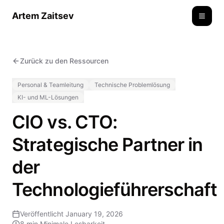
Artem Zaitsev
Toggle
Zurück zu den Ressourcen
Personal & Teamleitung
Technische Problemlösung
KI- und ML-Lösungen
CIO vs. CTO:
Strategische Partner in
der
Technologieführerschaft
Veröffentlicht
January 19, 2026
8 min
Minimale Lesbarkeit