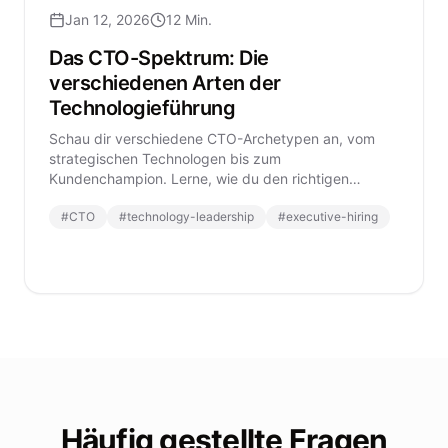
Jan 12, 2026
12 Min.
Das CTO-Spektrum: Die
verschiedenen Arten der
Technologieführung
Schau dir verschiedene CTO-Archetypen an, vom
strategischen Technologen bis zum
Kundenchampion. Lerne, wie du den richtigen
Technologieführer für die Bedürfnisse deines
#
CTO
#
technology-leadership
#
executive-hiring
Unternehmens auswählst.
Häufig gestellte Fragen