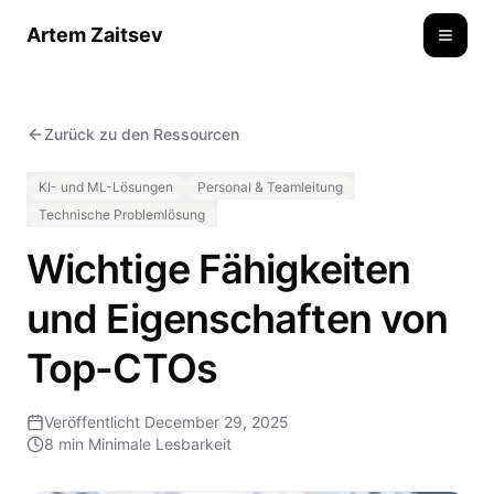
Artem Zaitsev
Toggle
Zurück zu den Ressourcen
KI- und ML-Lösungen
Personal & Teamleitung
Technische Problemlösung
Wichtige Fähigkeiten
und Eigenschaften von
Top-CTOs
Veröffentlicht
December 29, 2025
8 min
Minimale Lesbarkeit