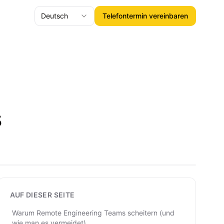
Deutsch
Telefontermin vereinbaren
s
AUF DIESER SEITE
Warum Remote Engineering Teams scheitern (und
wie man es vermeidet)