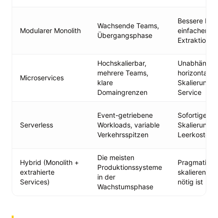
Bessere Isola
Wachsende Teams,
Modularer Monolith
einfachere
Übergangsphase
Extraktion
Hochskalierbar,
Unabhängig
mehrere Teams,
horizontale
Microservices
klare
Skalierung p
Domaingrenzen
Service
Event-getriebene
Sofortige Au
Serverless
Workloads, variable
Skalierung, 
Verkehrsspitzen
Leerkosten
Die meisten
Hybrid (Monolith +
Pragmatisch
Produktionssysteme
extrahierte
skalieren, w
in der
Services)
nötig ist
Wachstumsphase