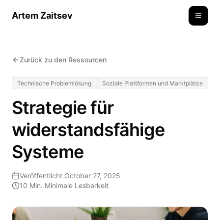
Artem Zaitsev
Toggle
Zurück zu den Ressourcen
Technische Problemlösung
Soziale Plattformen und Marktplätze
Strategie für
widerstandsfähige
Systeme
Veröffentlicht
October 27, 2025
10 Min.
Minimale Lesbarkeit