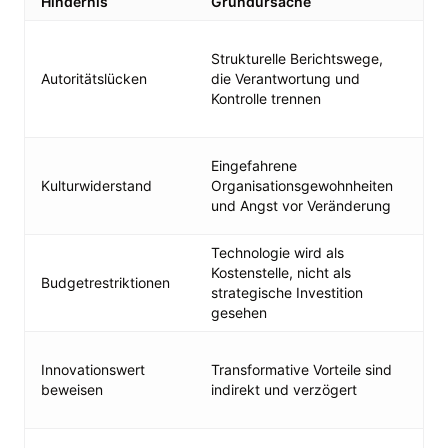
Hindernis
Grundursache
Wir
Ein
Strukturelle Berichtswege,
Aut
Autoritätslücken
die Verantwortung und
Bez
Kontrolle trennen
nac
au
Frü
Eingefahrene
fun
Kulturwiderstand
Organisationsgewohnheiten
Erf
und Angst vor Veränderung
Sc
Technologie wird als
ROI
Kostenstelle, nicht als
kon
Budgetrestriktionen
strategische Investition
Ges
gesehen
gek
Sch
Innovationswert
Transformative Vorteile sind
Wer
beweisen
indirekt und verzögert
mes
Mei
Inv