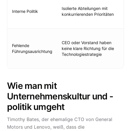
fun
Isolierte Abteilungen mit
Interne Politik
Bez
konkurrierenden Prioritäten
Beg
Ver
Reg
str
CEO oder Vorstand haben
Fehlende
auf
keine klare Richtung für die
Führungsausrichtung
CEO
Technologiestrategie
nic
Ber
Wie man mit
Unternehmenskultur und -
politik umgeht
Timothy Bates, der ehemalige CTO von General
Motors und Lenovo, weiß, dass die