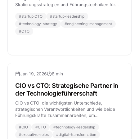
Skalierungsstrategien und Führungstechniken für
Technologieführer in modernen Startups.
#
startup CTO
#
startup-leadership
#
technology-strategy
#
engineering-management
#
CTO
Jan 19, 2026
8 min
CIO vs CTO: Strategische Partner in
der Technologieführerschaft
CIO vs CTO: die wichtigsten Unterschiede,
strategischen Verantwortlichkeiten und wie beide
Führungskräfte zusammenarbeiten, um
Technologieführerschaft zu stärken.
#
CIO
#
CTO
#
technology-leadership
#
executive-roles
#
digital-transformation