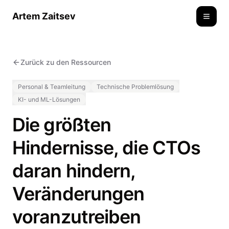
Artem Zaitsev
Toggle
Zurück zu den Ressourcen
Personal & Teamleitung
Technische Problemlösung
KI- und ML-Lösungen
Die größten
Hindernisse, die CTOs
daran hindern,
Veränderungen
voranzutreiben