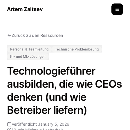
Artem Zaitsev
Toggle
Zurück zu den Ressourcen
Personal & Teamleitung
Technische Problemlösung
KI- und ML-Lösungen
Technologieführer
ausbilden, die wie CEOs
denken (und wie
Betreiber liefern)
Veröffentlicht
January 5, 2026
10 min
Minimale Lesbarkeit