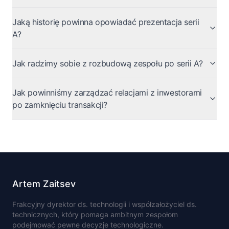
Jaką historię powinna opowiadać prezentacja serii
A?
Jak radzimy sobie z rozbudową zespołu po serii A?
Jak powinniśmy zarządzać relacjami z inwestorami
po zamknięciu transakcji?
Artem Zaitsev
Frakcyjny dyrektor ds. technologii i współzałożyciel ds.
technicznych, który pomaga ambitnym zespołom
podejmować pewne decyzje technologiczne.