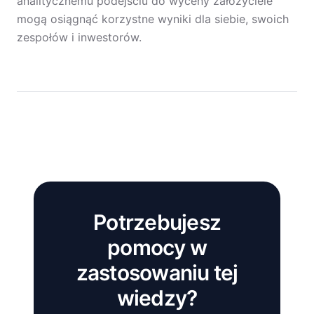
analitycznemu podejściu do wyceny założyciele
mogą osiągnąć korzystne wyniki dla siebie, swoich
zespołów i inwestorów.
Potrzebujesz
pomocy w
zastosowaniu tej
wiedzy?