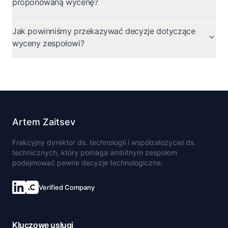
proponowaną wycenę?
Jak powinniśmy przekazywać decyzje dotyczące
wyceny zespołowi?
Artem Zaitsev
Frakcyjny dyrektor ds. technologii i współzałożyciel ds.
technicznych, który pomaga ambitnym zespołom
podejmować pewne decyzje technologiczne.
Verified Company
Kluczowe usługi