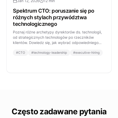
Jan 12, 2026
12 min
Spektrum CTO: poruszanie się po
różnych stylach przywództwa
technologicznego
Poznaj różne archetypy dyrektorów ds. technologii,
od strategicznych technologów po rzeczników
klientów. Dowiedz się, jak wybrać odpowiedniego
lidera technologicznego dla potrzeb twojej
#
CTO
#
technology-leadership
#
executive-hiring
organizacji.
Często zadawane pytania