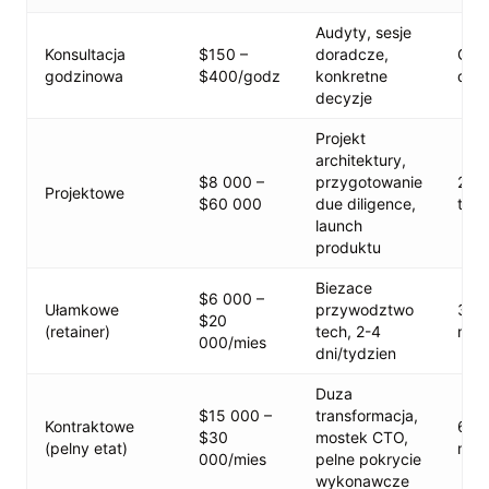
Audyty, sesje
Konsultacja
$150 –
doradcze,
God
godzinowa
$400/godz
konkretne
do d
decyzje
Projekt
architektury,
$8 000 –
przygotowanie
2–8
Projektowe
$60 000
due diligence,
tygo
launch
produktu
Biezace
$6 000 –
Ułamkowe
przywodztwo
3–2
$20
(retainer)
tech, 2-4
mies
000/mies
dni/tydzien
Duza
$15 000 –
transformacja,
Kontraktowe
6–1
$30
mostek CTO,
(pelny etat)
mies
000/mies
pelne pokrycie
wykonawcze