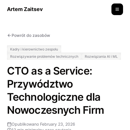
Artem Zaitsev
Toggle
Powrót do zasobów
Kadry i kierownictwo zespołu
Rozwiązywanie problemów technicznych
Rozwiązania AI i ML
CTO as a Service:
Przywództwo
Technologiczne dla
Nowoczesnych Firm
Opublikowano
February 23, 2026
12 min
minimalny czas czytania