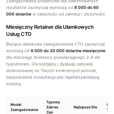
Zaangażowania projektowe dla zdefiniowanych
rezultatów zazwyczaj wynoszą od
8 000 do 60
000 dolarów
w zależności od zakresu i złożoności.
Miesięczny Retainer dla Ułamkowych
Usług CTO
Bieżące ułamkowe zaangażowania CTO zazwyczaj
wynoszą od
6 000 do 20 000 dolarów miesięcznie
dla starszego dostawcy poświęcającego 2-4 dni
tygodniowo. Dla
kontaktu i dyskusji cenowej
dostosowanej do Twoich konkretnych potrzeb,
bezpośrednia konsultacja jest najefektywniejszą
ścieżką.
Typowy
Model
Cza
Zakres
Najlepsze Dla
Zaangażowania
Trw
Cen