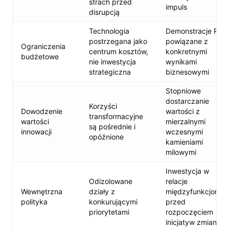
strach przed
impuls
disrupcją
Technologia
Demonstracje ROI
postrzegana jako
powiązane z
Ograniczenia
centrum kosztów,
konkretnymi
budżetowe
nie inwestycja
wynikami
strategiczna
biznesowymi
Stopniowe
dostarczanie
Korzyści
Dowodzenie
wartości z
transformacyjne
wartości
mierzalnymi
są pośrednie i
innowacji
wczesnymi
opóźnione
kamieniami
milowymi
Inwestycja w
Odizolowane
relacje
Wewnętrzna
działy z
międzyfunkcjonaln
polityka
konkurującymi
przed
priorytetami
rozpoczęciem
inicjatyw zmian