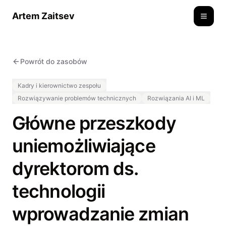
Artem Zaitsev
Toggle
Powrót do zasobów
Kadry i kierownictwo zespołu
Rozwiązywanie problemów technicznych
Rozwiązania AI i ML
Główne przeszkody
uniemożliwiające
dyrektorom ds.
technologii
wprowadzanie zmian