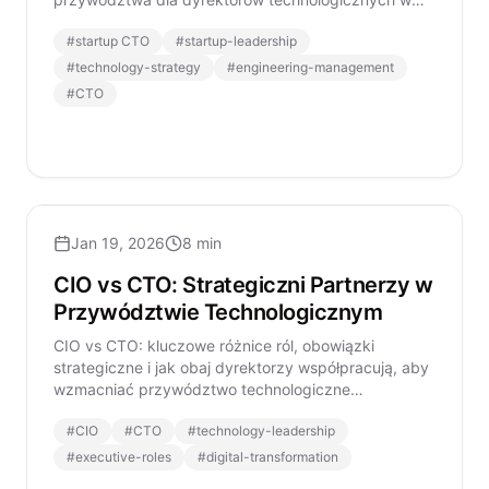
nowoczesnych startupach.
#
startup CTO
#
startup-leadership
#
technology-strategy
#
engineering-management
#
CTO
Jan 19, 2026
8 min
CIO vs CTO: Strategiczni Partnerzy w
Przywództwie Technologicznym
CIO vs CTO: kluczowe różnice ról, obowiązki
strategiczne i jak obaj dyrektorzy współpracują, aby
wzmacniać przywództwo technologiczne
organizacji.
#
CIO
#
CTO
#
technology-leadership
#
executive-roles
#
digital-transformation