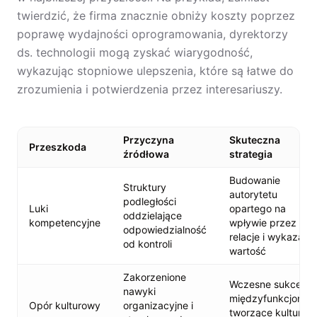
twierdzić, że firma znacznie obniży koszty poprzez
poprawę wydajności oprogramowania, dyrektorzy
ds. technologii mogą zyskać wiarygodność,
wykazując stopniowe ulepszenia, które są łatwe do
zrozumienia i potwierdzenia przez interesariuszy.
Przyczyna
Skuteczna
Przeszkoda
źródłowa
strategia
Budowanie
Struktury
autorytetu
podległości
Luki
opartego na
oddzielające
kompetencyjne
wpływie przez
odpowiedzialność
relacje i wykazaną
od kontroli
wartość
Zakorzenione
Wczesne sukcesy
nawyki
międzyfunkcjonaln
Opór kulturowy
organizacyjne i
tworzące kulturow