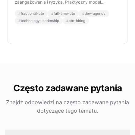
zaangażowania i ryzyka. Praktyczny model
decyzyjny dla założycieli wybierających
#
fractional-cto
#
full-time-cto
#
dev-agency
kierownictwo techniczne.
#
technology-leadership
#
cto-hiring
Często zadawane pytania
Znajdź odpowiedzi na często zadawane pytania
dotyczące tego tematu.