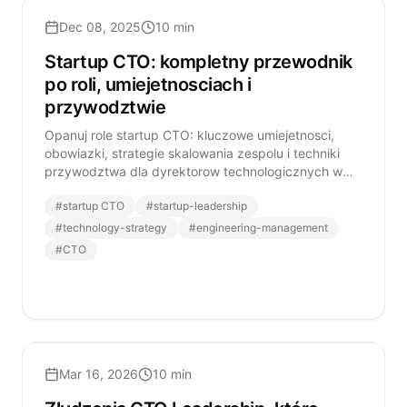
Dec 08, 2025
10 min
Startup CTO: kompletny przewodnik
po roli, umiejetnosciach i
przywodztwie
Opanuj role startup CTO: kluczowe umiejetnosci,
obowiazki, strategie skalowania zespolu i techniki
przywodztwa dla dyrektorow technologicznych w
nowoczesnych startupach.
#
startup CTO
#
startup-leadership
#
technology-strategy
#
engineering-management
#
CTO
Mar 16, 2026
10 min