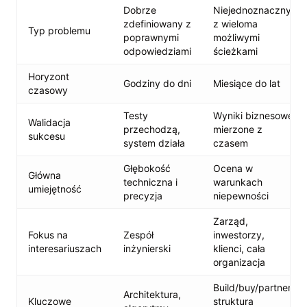
Dobrze
Niejednoznaczny
zdefiniowany z
z wieloma
Typ problemu
poprawnymi
możliwymi
odpowiedziami
ścieżkami
Horyzont
Godziny do dni
Miesiące do lat
czasowy
Testy
Wyniki biznesowe
Walidacja
przechodzą,
mierzone z
sukcesu
system działa
czasem
Głębokość
Ocena w
Główna
techniczna i
warunkach
umiejętność
precyzja
niepewności
Zarząd,
Fokus na
Zespół
inwestorzy,
interesariuszach
inżynierski
klienci, cała
organizacja
Build/buy/partner,
Architektura,
Kluczowe
struktura