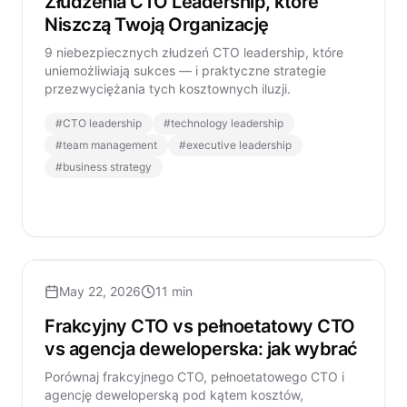
Złudzenia CTO Leadership, które
Niszczą Twoją Organizację
9 niebezpiecznych złudzeń CTO leadership, które
uniemożliwiają sukces — i praktyczne strategie
przezwyciężania tych kosztownych iluzji.
#
CTO leadership
#
technology leadership
#
team management
#
executive leadership
#
business strategy
May 22, 2026
11 min
Frakcyjny CTO vs pełnoetatowy CTO
vs agencja deweloperska: jak wybrać
Porównaj frakcyjnego CTO, pełnoetatowego CTO i
agencję deweloperską pod kątem kosztów,