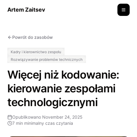
Artem Zaitsev
Toggle
Powrót do zasobów
Kadry i kierownictwo zespołu
Rozwiązywanie problemów technicznych
Więcej niż kodowanie:
kierowanie zespołami
technologicznymi
Opublikowano
November 24, 2025
7 min
minimalny czas czytania