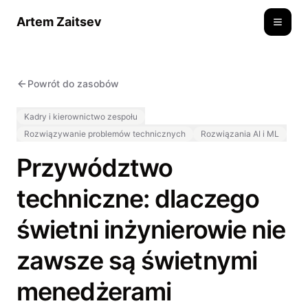
Artem Zaitsev
Toggle
Powrót do zasobów
Kadry i kierownictwo zespołu
Rozwiązywanie problemów technicznych
Rozwiązania AI i ML
Przywództwo
techniczne: dlaczego
świetni inżynierowie nie
zawsze są świetnymi
menedżerami