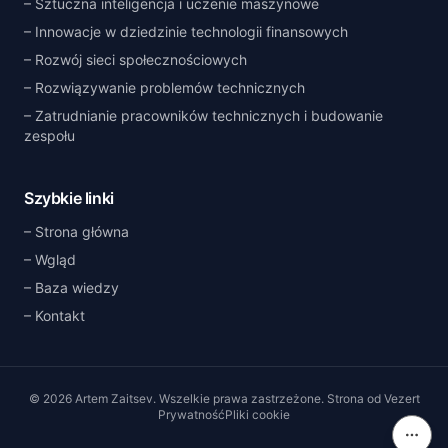
Sztuczna inteligencja i uczenie maszynowe
Innowacje w dziedzinie technologii finansowych
Rozwój sieci społecznościowych
Rozwiązywanie problemów technicznych
Zatrudnianie pracowników technicznych i budowanie
zespołu
Szybkie linki
Strona główna
Wgląd
Baza wiedzy
Kontakt
©
2026
Artem Zaitsev
.
Wszelkie prawa zastrzeżone.
Strona od
Vezert
Prywatność
Pliki cookie
Na tej