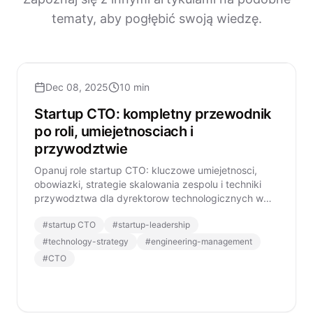
tematy, aby pogłębić swoją wiedzę.
Dec 08, 2025
10 min
Startup CTO: kompletny przewodnik
po roli, umiejetnosciach i
przywodztwie
Opanuj role startup CTO: kluczowe umiejetnosci,
obowiazki, strategie skalowania zespolu i techniki
przywodztwa dla dyrektorow technologicznych w
nowoczesnych startupach.
#
startup CTO
#
startup-leadership
#
technology-strategy
#
engineering-management
#
CTO