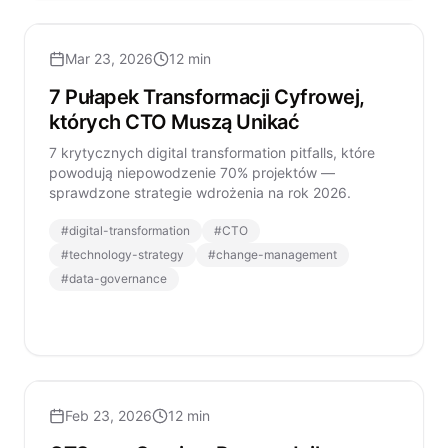
Mar 23, 2026
12 min
7 Pułapek Transformacji Cyfrowej,
których CTO Muszą Unikać
7 krytycznych digital transformation pitfalls, które
powodują niepowodzenie 70% projektów —
sprawdzone strategie wdrożenia na rok 2026.
#
digital-transformation
#
CTO
#
technology-strategy
#
change-management
#
data-governance
Feb 23, 2026
12 min