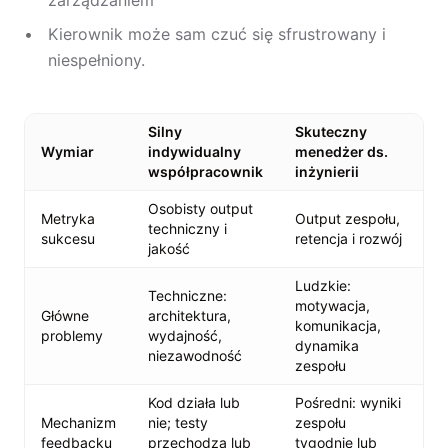
zarządzaniem
Kierownik może sam czuć się sfrustrowany i
niespełniony.
Silny
Skuteczny
Wymiar
indywidualny
menedżer ds.
współpracownik
inżynierii
Osobisty output
Metryka
Output zespołu,
techniczny i
sukcesu
retencja i rozwój
jakość
Ludzkie:
Techniczne:
motywacja,
Główne
architektura,
komunikacja,
problemy
wydajność,
dynamika
niezawodność
zespołu
Kod działa lub
Pośredni: wyniki
Mechanizm
nie; testy
zespołu
feedbacku
przechodzą lub
tygodnie lub