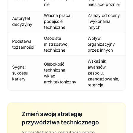
nie
miesiące później
Własna praca i
Zależy od oceny
Autorytet
podejście
i wykonania
decyzyjny
techniczne
innych
Osobiste
Wpływ
Podstawa
mistrzostwo
organizacyjny
tożsamości
techniczne
przez innych
Wskaźnik
Głębokość
Sygnał
awansów
techniczna,
sukcesu
zespołu,
wkład
kariery
zaangażowanie,
architektoniczny
retencja
Zmień swoją strategię
przywództwa technicznego
Specjalistyczna rekrutacja może